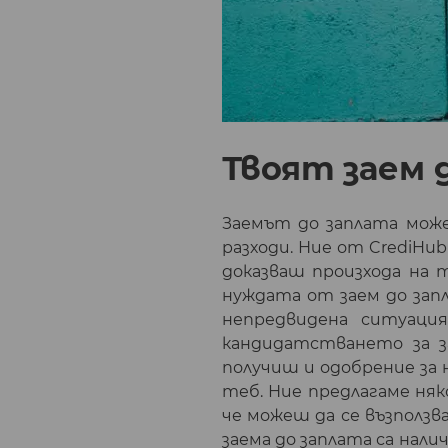
Твоят заем 
Заемът до заплата може
разходи. Ние от CrediHu
доказваш произхода на 
нуждата от заем до запл
непредвидена ситуаци
кандидатстването за з
получиш и одобрение за 
теб. Ние предлагаме няк
че можеш да се възползва
заема до заплата са нал