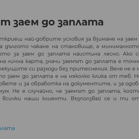
т заем до заплата
 откриеш най-добрите условия за взимане на заем
а дългото чакане на становище, а минималнот
то за заем до заплата наистина лесно. Ако с
а лична карта, значи заемът до заплата е точн
екущите си разходи без притеснения. Вече не е 
то заем до заплата е на няколко клика от теб. 
ковете и за обработка на документите, и за од
ум. Не е случайно, че заемът до заплата, койт
 всички наши клиенти. Възползвай се и ти о
плата