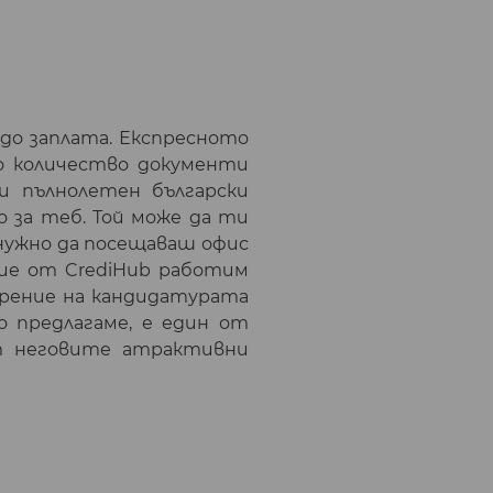
 до заплата. Експресното
о количество документи
и пълнолетен български
о за теб. Той може да ти
нужно да посещаваш офис
Ние от CrediHub работим
обрение на кандидатурата
о предлагаме, е един от
т неговите атрактивни