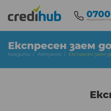
0700
национален т
Експресен заем д
Кредити
Актуално
Експресен заем д
Екс