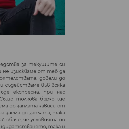
средства за текущите си
и не изискваме от теб да
тоятелствата, довели до
ти съдействаме във всяка
де експресна, при нас
 Също толкова бързо ще
ема до заплата зависи от
а заема до заплата, така
яй обаче, че условията по
кандидатстването, така и