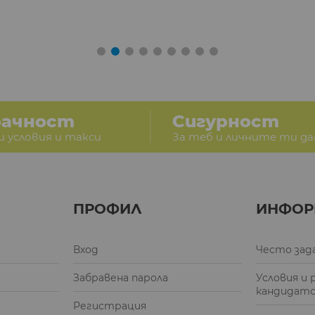
рачност
Сигурност
и условия и такси
За теб и личните ти д
ПРОФИЛ
ИНФОР
Вход
Често зад
Забравена парола
Условия и 
кандидат
Регистрация