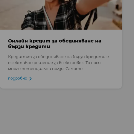
Онлайн кредит за обединяване на
бързи кредити
Кредитът за обединяване на бързи кредити е
ефективно решение за всеки човек. То носи
много потенциални ползи. Самото ...
подробно