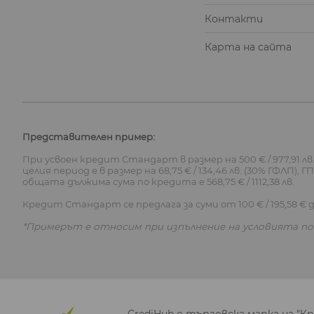
Контакти
Карта на сайта
Представителен пример:
При усвоен кредит Стандарт в размер на 500 € / 977,91 лв.,
целия период е в размер на 68,75 € / 134,46 лв. (30% ГФЛП
общата дължима сума по кредита е 568,75 € / 1112,38 лв.
Кредит Стандарт се предлага за суми от 100 € / 195,58 € до
*Примерът е относим при изпълнение на условията по 
CrediHub е търговска марка на "К