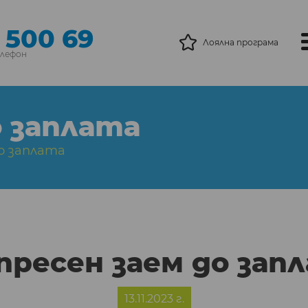
 500 69
Лоялна програма
елефон
о заплата
о заплата
пресен заем до зап
13.11.2023 г.