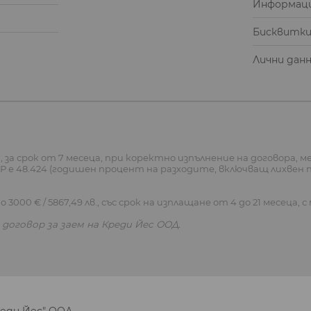
Информаци
Бисквитк
Лични дан
 за срок от 7 месеца, при коректно изпълнение на договора, мес
), ГПР е 48.424 (годишен процент на разходите, включващ лихве
 3000 € / 5867,49 лв., със срок на изплащане от 4 до 21 месеца, 
договор за заем на Креди Йес ООД.
реди Йес" ООД.