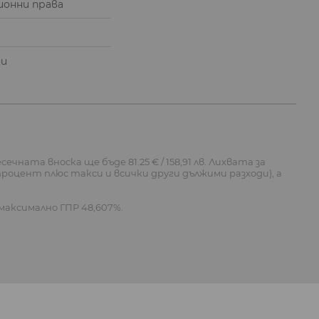
онни права
и
ни
ечната вноска ще бъде 81.25 € / 158,91 лв. Лихвата за
н процент плюс такси и всички други дължими разходи), а
с максимално ГПР 48,607%.