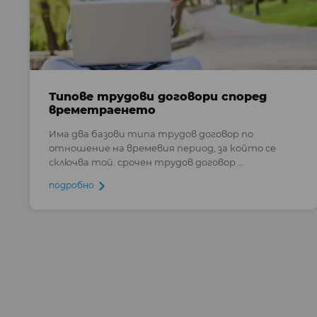
Типове трудови договори според
времетраенето
Има два базови типа трудов договор по
отношение на времевия период, за който се
сключва той. срочен трудов договор ...
подробно