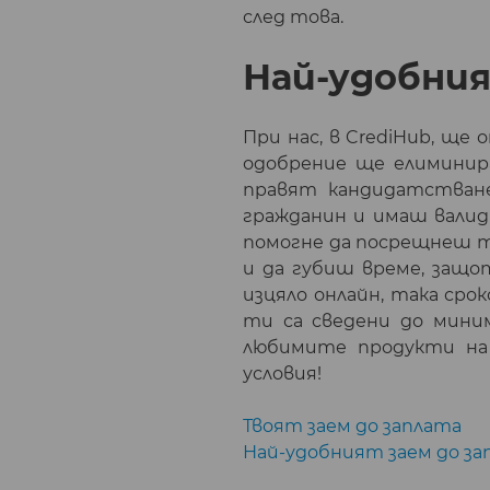
след това.
Най-удобния
При нас, в CrediHub, ще
одобрение ще елиминир
правят кандидатстване
гражданин и имаш валидн
помогне да посрещнеш т
и да губиш време, защо
изцяло онлайн, така сро
ти са сведени до миним
любимите продукти на
условия!
Твоят заем до заплата
Най-удобният заем до за