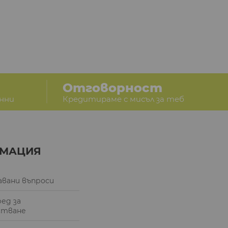
Отговорност
анни
Кредитираме с мисъл за теб
МАЦИЯ
авани въпроси
ред за
стване