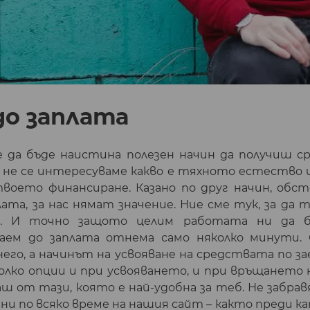
до заплата
 да бъде наистина полезен начин да получиш 
b не се интересуваме какво е тяхното естество 
твоето финансиране. Казано по друг начин, обс
ата, за нас нямат значение. Ние сме тук, за да 
я. И точно защото целим работата ни да бъ
аем до заплата отнема само няколко минути.
него, а начинът на усвояване на средствата по за
олко опции и при усвояването, и при връщането н
ш от тази, която е най-удобна за теб. Не забрав
ични по всяко време на нашия сайт – както преди 