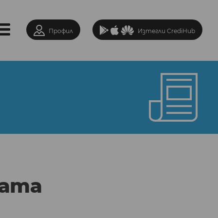
Профил
Изтегли CrediHub
лата