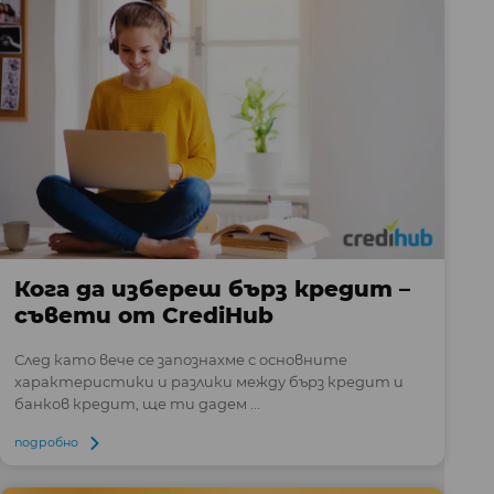
Кога да избереш бърз кредит –
съвети от CrediHub
След като вече се запознахме с основните
характеристики и разлики между бърз кредит и
банков кредит, ще ти дадем ...
подробно