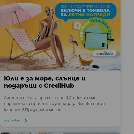
Юли е за море, слънце и
подаръци с CrediHub
Лятото е в разгара си, а ние в CrediHub сме
подготвили приятна изненада за всички наши
клиенти! През целия месец ...
подробно