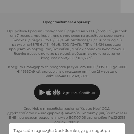
Представителен пример:
При усвоен кредит Стандарт в размер на 500 € / 977,91 лв., за срок
от 7 месеца, при коректно изпълнение на договора, месечната
вноска ще бъде 81.25 € / 158,91 лв. Лихвата за целия период е в
размер на 68,75 € / 134,46 лв. (30% ГФЛП), ГПР е 48.424 (годишен
процент на разходите, включващ лихвен процент плюс такси и
всички други дължими разходи), а общата дължима сума по
кредита е 568,75 € / 1112,38 лв.
Кредит Стандарт се предлага за суми от 100 € / 195,58 € до 3000
€ / 5867,49 лв., със срок на изплащане от 4 до 21 месеца, с
максимално ГПР 48,607%.
Изтегли CrediHub
CrediHub е търговска марка на "Креди Йес" ООД.
Дружеството е лицензирана финансова институция, вписана към
БНБ под регистрационен номер BGR00106 със заповед РД22-2355
от 25.11.2009 г.
Този сайт използва бисквитки, за да подобри