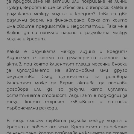
за придобиване на активи или покриване на лични
нужди, вероятно ще се сблъскаш с въпроса: Каква е
разликата между лизинг и кредит? Това са две
различни форми на финансиране, всяка от които
има своите предимства и недостатъци. Така че е
важно да си напълно наясно с разликата между
лизинг и кредит.
Каква е разликата между лизинг и кредит?
Лизингът е форма на дългосрочно наемане на
актив, при която клиентът плаща месечни вноски
за използването на автомобила или друго
имущество. След изтичането на договора
клиентът може да върне актива, да поднови
договора или да го закупи, като изплати
остатъчната стойност. Лизингът е подходящ за
тези, които търсят гъвкавост и по-ниски
първоначални разходи.
В този смисъл първата разлика между лизинг и
кредит е повече от ясна. Кредитът е директно
финансиране, което позволява на клиента да стане