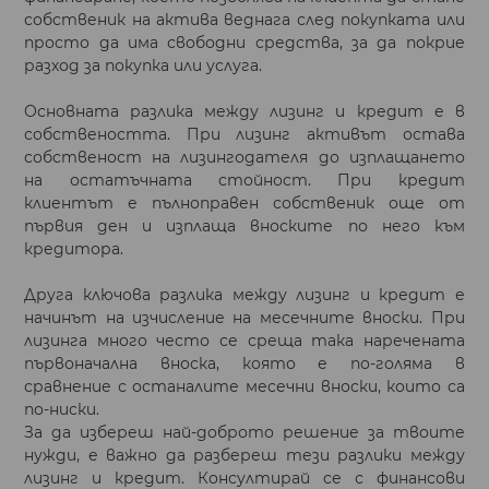
собственик на актива веднага след покупката или
просто да има свободни средства, за да покрие
разход за покупка или услуга.
Основната разлика между лизинг и кредит е в
собствеността. При лизинг активът остава
собственост на лизингодателя до изплащането
на остатъчната стойност. При кредит
клиентът е пълноправен собственик още от
първия ден и изплаща вноските по него към
кредитора.
Друга ключова разлика между лизинг и кредит е
начинът на изчисление на месечните вноски. При
лизинга много често се среща така наречената
първоначална вноска, която е по-голяма в
сравнение с останалите месечни вноски, които са
по-ниски.
За да избереш най-доброто решение за твоите
нужди, е важно да разбереш тези разлики между
лизинг и кредит. Консултирай се с финансови