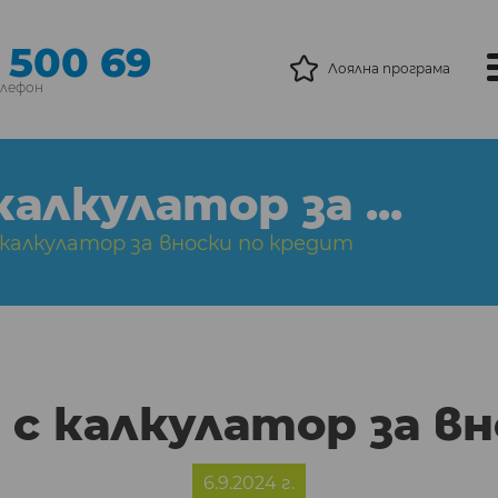
 500 69
Лоялна програма
елефон
алкулатор за ...
калкулатор за вноски по кредит
с калкулатор за в
6.9.2024 г.