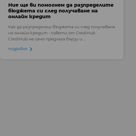
Ние ще ви помогнем да разпределите
бюджета си след получаване на
онлайн кредит
Как да разпределяш бюджета си след получаване
на онлайн кредит - съвети от CrediHub
CrediHub не само предлага бързи и ...
подробно