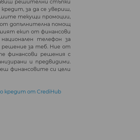
равиш решителни стъпки
кредит, за да се увериш,
нашите текущи промоции,
а от допълнителна помощ
нашият екип от финансови
 национален телефон за
 решение за теб. Ние от
ите финансови решения с
анизирани и предвидими.
гнеш финансовите си цели
по кредит от CrediHub