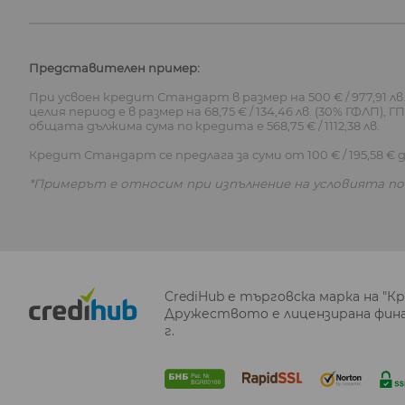
Представителен пример:
При усвоен кредит Стандарт в размер на 500 € / 977,91 лв.,
целия период е в размер на 68,75 € / 134,46 лв. (30% ГФЛП
общата дължима сума по кредита е 568,75 € / 1112,38 лв.
Кредит Стандарт се предлага за суми от 100 € / 195,58 € до
*Примерът е относим при изпълнение на условията по 
CrediHub е търговска марка на "К
Дружеството е лицензирана финан
г.