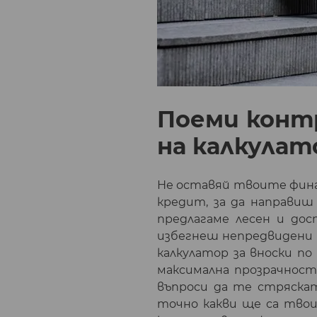
Поеми конт
на калкулат
Не оставяй твоите финан
кредит, за да направиш
предлагаме лесен и до
избегнеш непредвидени
калкулатор за вноски по
максимална прозрачност
въпроси да те стряска
точно какви ще са твои