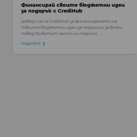
Финансирай своите бюджетни идеи
за подарък с CrediHub
Довери се на CrediHub за финансирането на
твоите бюджетни идеи за подаръци за всеки
повод Животът често ни поднася ...
подробно