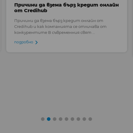
Причини да взема бърз кредит онлайн
от Credihub
Причини да взема бърз кредит онлайн от
Credihub и как компанията се отличава от
конкурентите В съвременния свят ...
подробно