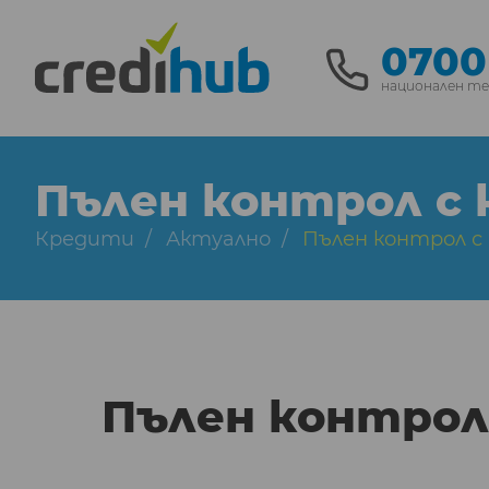
0700
национален т
Пълен контрол с к
Кредити
Актуално
Пълен контрол с 
Пълен контрол 