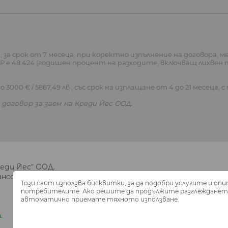
 за срок от 7 месеца, при коректно изпълнение на договора, мес
), ГПР е 48.424 (годишен процент на разходите, включващ лихве
 3000 € / 5867,49 лв., със срок на изплащане от 4 до 21 месеца, 
договор за заем на Креди Йес ООД.
реди Йес" ООД.
сова институция, вписана към БНБ под регистрационен н
Този сайт използва бисквитки, за да подобри услугите и опи
потребителите. Ако решите да продължите разглеждането
автоматично приемате тяхното използване.