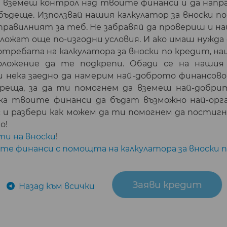
а вземеш контрол над твоите финанси и да нап
бъдеще. Използвай нашия калкулатор за вноски по 
 правилният за теб. Не забравяй да провериш и 
ложат още по-изгодни условия. И ако имаш нужд
отребата на калкулатора за вноски по кредит, 
оложение да те подкрепи. Обади се на нашия
и нека заедно да намерим най-доброто финансово
среща, за да ти помогнем да вземеш най-добр
ка твоите финанси да бъдат възможно най-орг
с и разбери как можем да ти помогнем да пости
о!
ти на вноски
!
те финанси с помощта на калкулатора за вноски 
Заяви кредит
Назад към всички