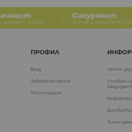
рачност
Сигурност
и условия и такси
За теб и личните ти д
ПРОФИЛ
ИНФОР
Вход
Често зад
Забравена парола
Условия и 
кандидат
Регистрация
Информаци
Бисквитк
Лични дан