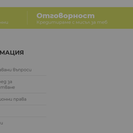
Отговорност
анни
Кредитираме с мисъл за теб
МАЦИЯ
авани въпроси
ред за
стване
онни права
и
ни