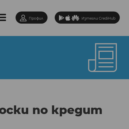
Профил
Изтегли CrediHub
носки по кредит