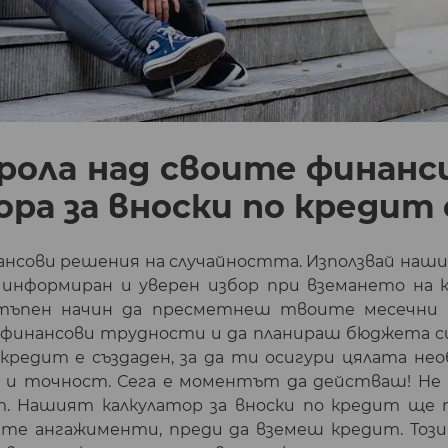
рола над своите финанс
ора за вноски по кредит
сови решения на случайността. Използвай нашия
 информиран и уверен избор при вземането на 
стъпен начин да пресметнеш твоите месечни в
 финансови трудности и да планираш бюджета с
 кредит е създаден, за да ти осигури цялата н
 и точност. Сега е моментът да действаш! Не
т. Нашият калкулатор за вноски по кредит ще 
те ангажименти, преди да вземеш кредит. Този 