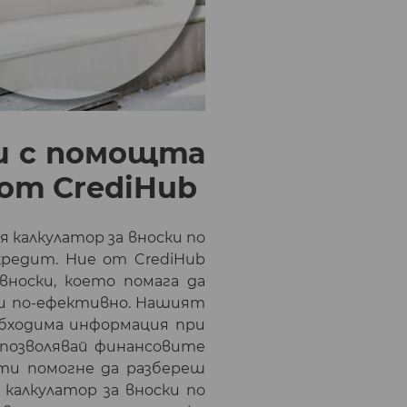
и с помощта
 от CrediHub
 калкулатор за вноски по
кредит. Ние от CrediHub
носки, което помага да
и по-ефективно. Нашият
еобходима информация при
 позволявай финансовите
ти помогне да разбереш
калкулатор за вноски по