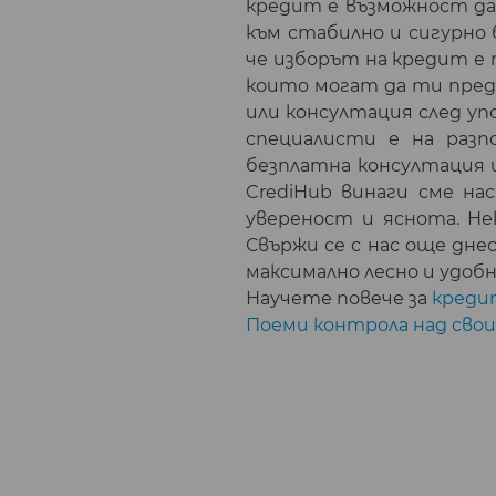
кредит е възможност д
към стабилно и сигурно 
че изборът на кредит е
които могат да ти пред
или консултация след уп
специалисти е на разп
безплатна консултация 
CrediHub винаги сме на
увереност и яснота. Не
Свържи се с нас още дне
максимално лесно и удобн
Научете повече за
креди
Поеми контрола над свои