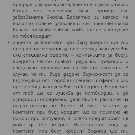
предаде информацията, което е изключително
важно при посочения вече пример със
забравената вноска. Вероятно си наясно, че
колкото повече закъснееш със съответната
вноска, толкова повече лихви ще се натрупат
по твоя кредит.
лицето за контакт при бърз кредит ще ти
предаде информация за преференциални условия
или специални оферти – компаниите за бързи
кредити често правят различни промоции и
специални предложения на своите клиенти. В
случай, че ти бъде дадена възможност да се
възползваш от подобни специални оферти или
преференциални условия по кредита, вероятно
от теб ще се изисква да потвърдиш и да
извършиш определени действия в рамките на
даден период от време. И тук лицето за
контакт при бърз кредит ще се притече на
помощ при ситуация, в която кредиторът не
може да те открие. Надеждното лице за
контакт при бърз кредит веднага ще ти