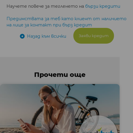
Научете повече за тегленето на
бързи кредити
Предимствата за теб като клиент от наличието
на лице за контакт при бърз кредит
Заяви кредит
Назад към всички
Прочети още