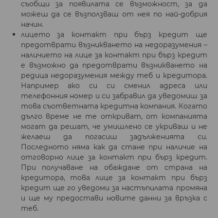
съобщи за появилата се възможност, за да
можеш да се възползваш от нея по най-добрия
начин.
лицето за контакт при бърз кредит ще
предотврати възникването на недоразумения –
наличието на лице за контакт при бърз кредит
е възможно да предотврати възникването на
редица недоразумения между теб и кредитора.
Например ако си си сменил адреса или
телефонния номер и си забравил да уведомиш за
това съответната кредитна компания. Когато
дълго време не те откриват, от компанията
могат да решат, че умишлено се укриваш и не
желаеш да погасиш задълженията си.
Последното няма как да стане при наличие на
отговорно лице за контакт при бърз кредит.
При получаване на обаждане от страна на
кредитора, това лице за контакт при бърз
кредит ще го уведоми за настъпилата промяна
и ще му предостави новите данни за връзка с
теб.