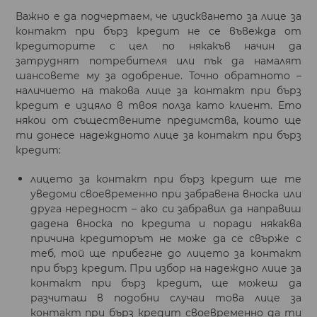
Важно е да подчертаем, че изискването за лице за
контакт при бърз кредит не се въвежда от
кредиторите с цел по някакъв начин да
затруднят потребителя или пък да намалят
шансовете му за одобрение. Точно обратното –
наличието на такова лице за контакт при бърз
кредит е изцяло в твоя полза като клиент. Ето
някои от съществените предимства, които ще
ти донесе надеждното лице за контакт при бърз
кредит:
лицето за контакт при бърз кредит ще те
уведоми своевременно при забравена вноска или
друга нередност – ако си забравил да направиш
дадена вноска по кредита и поради някаква
причина кредиторът не може да се свърже с
теб, той ще прибегне до лицето за контакт
при бърз кредит. При избор на надеждно лице за
контакт при бърз кредит, ще можеш да
разчиташ в подобни случаи това лице за
контакт при бърз кредит своевременно да ти