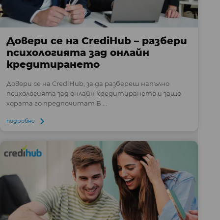
Довери се на CrediHub – разбери
психологията зад онлайн
кредитирането
Довери се на CrediHub, за да разбереш напълно
психологията зад онлайн кредитирането и защо
хората го предпочитат В ...
подробно