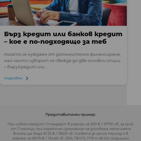
Бърз кредит или банков кредит
– кое е по-подходящо за теб
Когато се нуждаем от допълнително финансиране,
най-често изборът се свежда до две основни опции
– бърз кредит или ...
подробно
Представителен пример:
При усвоен кредит Стандарт в размер на 500 € / 977,91 лв., за срок
от 7 месеца, при коректно изпълнение на договора, месечната
вноска ще бъде 81.25 € / 158,91 лв. Лихвата за целия период е в
размер на 68,75 € / 134,46 лв. (30% ГФЛП), ГПР е 48.424 (годишен