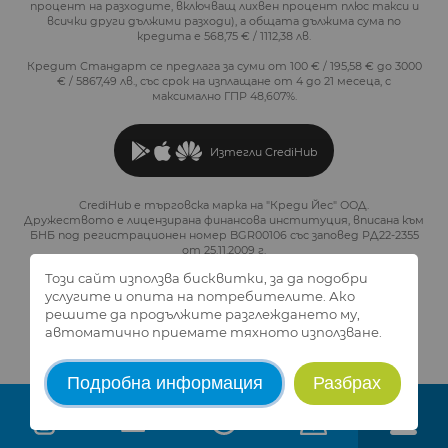
процент на разходите, включващ лихвен процент плюс такси и
всички други дължими разходи), а общата дължима сума по
кредита е 568,75 € / 1112,38 лв.
Кредит Стандарт се предлага за суми от 100 € / 195,58 € до 3000
€ / 5867,49 лв., със срок на изплащане от 4 до 21 месеца, с
максимално ГПР 48,607%.
Изтегли CrediHub
CrediHub е търговска марка на "Креди Йес" ООД.
Дружеството е лицензирана финансова институция, вписана към
БНБ под регистрационен номер BGR00106 със заповед РД22-2355
от 25.11.2009 г.
Този сайт използва бисквитки, за да подобри
услугите и опита на потребителите. Ако
решите да продължите разглеждането му,
2026 © CrediHub.
Всички права запазени.
автоматично приемате тяхното използване.
Created and design by
Studio AvangardStil
Подробна информация
Разбрах