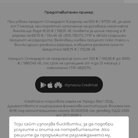
Представителен пример:
При усвоен кредит Стандарт в размер на 500 € / 977,91 лв., за срок
от 7 месеца, при коректно изпълнение на договора, месечната
вноска ще бъде 81.25 € / 158,91 лв. Лихвата за целия период е в
размер на 68,75 € / 134,46 лв. (30% ГФЛП), ГПР е 48.424 (годишен
процент на разходите, включващ лихвен процент плюс такси и
всички други дължими разходи), а общата дължима сума по
кредита е 568,75 € / 1112,38 лв.
Кредит Стандарт се предлага за суми от 100 € / 195,58 € до 3000
€ / 5867,49 лв., със срок на изплащане от 4 до 21 месеца, с
максимално ГПР 48,607%.
Изтегли CrediHub
CrediHub е търговска марка на "Креди Йес" ООД.
Дружеството е лицензирана финансова институция, вписана към
БНБ под регистрационен номер BGR00106 със заповед РД22-2355
от 25.11.2009 г.
Този сайт използва бисквитки, за да подобри
услугите и опита на потребителите. Ако
решите да продължите разглеждането му,