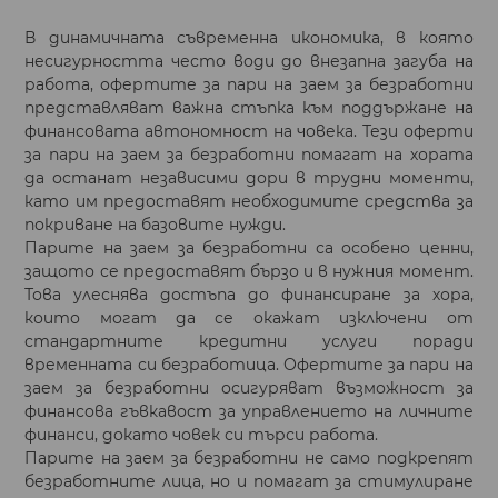
В динамичната съвременна икономика, в която
несигурността често води до внезапна загуба на
работа, офертите за пари на заем за безработни
представляват важна стъпка към поддържане на
финансовата автономност на човека. Тези оферти
за пари на заем за безработни помагат на хората
да останат независими дори в трудни моменти,
като им предоставят необходимите средства за
покриване на базовите нужди.
Парите на заем за безработни са особено ценни,
защото се предоставят бързо и в нужния момент.
Това улеснява достъпа до финансиране за хора,
които могат да се окажат изключени от
стандартните кредитни услуги поради
временната си безработица. Офертите за пари на
заем за безработни осигуряват възможност за
финансова гъвкавост за управлението на личните
финанси, докато човек си търси работа.
Парите на заем за безработни не само подкрепят
безработните лица, но и помагат за стимулиране