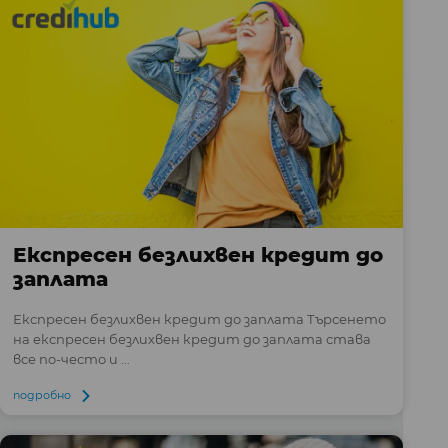
Експресен безлихвен кредит до
заплата
Експресен безлихвен кредит до заплата Търсенето
на експресен безлихвен кредит до заплата става
все по-често и ...
подробно