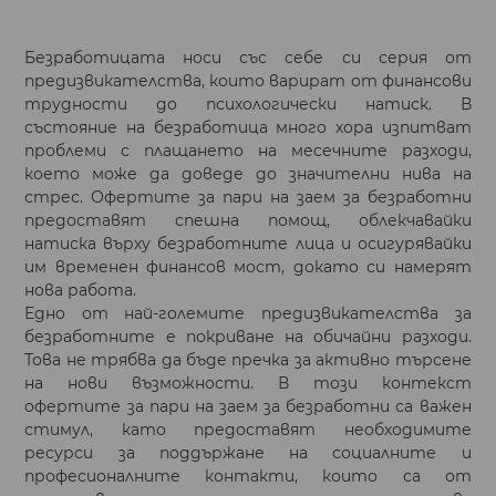
Безработицата носи със себе си серия от
предизвикателства, които варират от финансови
трудности до психологически натиск. В
състояние на безработица много хора изпитват
проблеми с плащането на месечните разходи,
което може да доведе до значителни нива на
стрес. Офертите за пари на заем за безработни
предоставят спешна помощ, облекчавайки
натиска върху безработните лица и осигурявайки
им временен финансов мост, докато си намерят
нова работа.
Едно от най-големите предизвикателства за
безработните е покриване на обичайни разходи.
Това не трябва да бъде пречка за активно търсене
на нови възможности. В този контекст
офертите за пари на заем за безработни са важен
стимул, като предоставят необходимите
ресурси за поддържане на социалните и
професионалните контакти, които са от