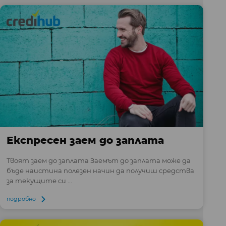
Експресен заем до заплата
Твоят заем до заплата Заемът до заплата може да
бъде наистина полезен начин да получиш средства
за текущите си ...
подробно