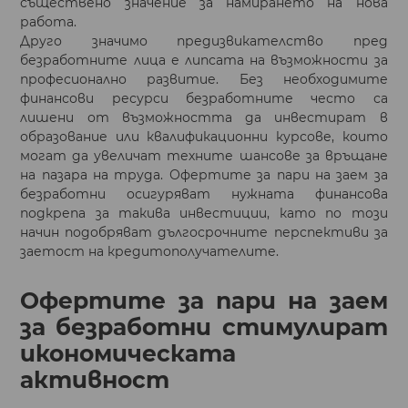
съществено значение за намирането на нова
работа.
Друго значимо предизвикателство пред
безработните лица е липсата на възможности за
професионално развитие. Без необходимите
финансови ресурси безработните често са
лишени от възможността да инвестират в
образование или квалификационни курсове, които
могат да увеличат техните шансове за връщане
на пазара на труда. Офертите за пари на заем за
безработни осигуряват нужната финансова
подкрепа за такива инвестиции, като по този
начин подобряват дългосрочните перспективи за
заетост на кредитополучателите.
Офертите за пари на заем
за безработни стимулират
икономическата
активност