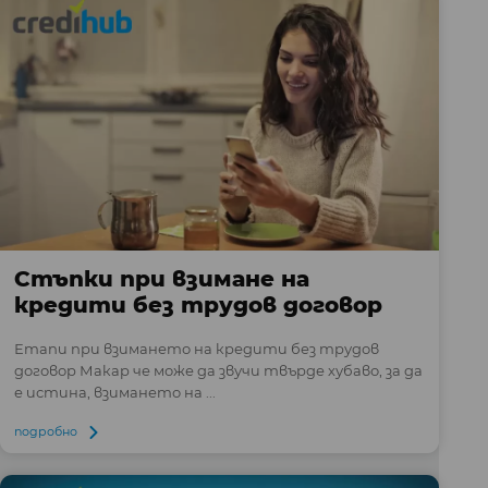
Стъпки при взимане на
кредити без трудов договор
Етапи при взимането на кредити без трудов
договор Макар че може да звучи твърде хубаво, за да
е истина, взимането на ...
подробно