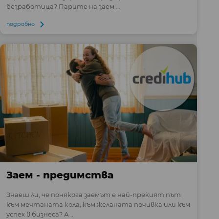
безработица? Парите на заем ...
подробно
Заем - предимства
Знаеш ли, че понякога заемът е най-прекият път
към мечтаната кола, към желаната почивка или към
успех в бизнеса? А ...