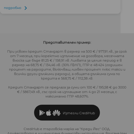
подробно
Представителен пример:
При усвоен кредит Стандарт в размер на 500 € / 977,91 лв., за срок
от 7 месеца, при коректно изпълнение на договора, месечната
вноска ще бъде 81.25 € / 158,91 лв. Лихвата за целия период е в
размер на 68,75 € / 134,46 лв. (30% ГФЛП), ГПР е 48.424 (годишен
процент на разходите, включващ лихвен процент плюс такси и
всички други дължими разходи), а общата дължима сума по
кредита е 568,75 € / 1112,38 лв.
Кредит Стандарт се предлага за суми от 100 € / 195,58 € до 3000
€ / 5867,49 лв., със срок на изплащане от 4 до 21 месеца, с
максимално ГПР 48,607%.
Изтегли CrediHub
CrediHub е търговска марка на "Креди Йес" ООД.
Дружеството е лицензирана финансова институция, вписана към