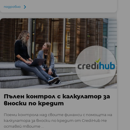
подробно
Пълен контрол с калкулатор за
вноски по кредит
Поеми контрола над своите финанси с помощта на
калкулатора за вноски по кредит от CrediHub Не
оставяй твоите ...