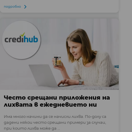
подробно
Често срещани приложения на
лихвата в ежедневието ни
Има много начини да се начисли лихва. По-долу са
дадени някои често срещани примери за случаи,
при които лихва може да ...