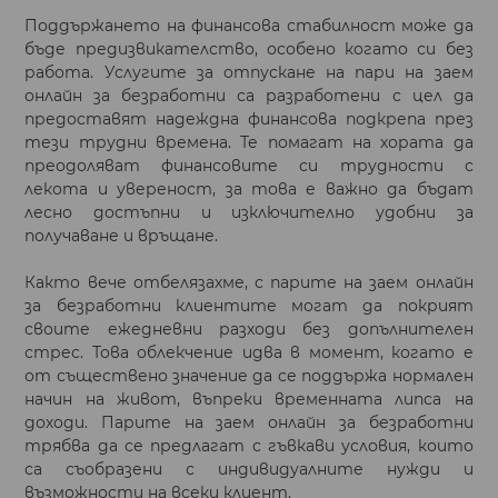
Поддържането на финансова стабилност може да
бъде предизвикателство, особено когато си без
работа. Услугите за отпускане на пари на заем
онлайн за безработни са разработени с цел да
предоставят надеждна финансова подкрепа през
тези трудни времена. Те помагат на хората да
преодоляват финансовите си трудности с
лекота и увереност, за това е важно да бъдат
лесно достъпни и изключително удобни за
получаване и връщане.
Както вече отбелязахме, с парите на заем онлайн
за безработни клиентите могат да покрият
своите ежедневни разходи без допълнителен
стрес. Това облекчение идва в момент, когато е
от съществено значение да се поддържа нормален
начин на живот, въпреки временната липса на
доходи. Парите на заем онлайн за безработни
трябва да се предлагат с гъвкави условия, които
са съобразени с индивидуалните нужди и
възможности на всеки клиент.