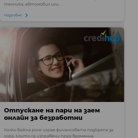
техника, автомобил или ...
подробно
Отпускане на пари на заем
онлайн за безработни
Колко важна роля играе финансовата подкрепа за
хора, които са изправени пред временна