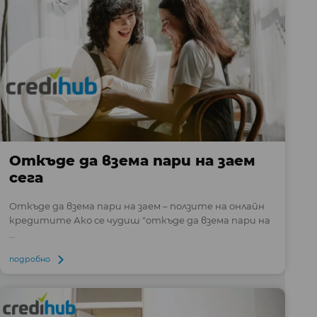
Откъде да взема пари на заем
сега
Откъде да взема пари на заем – ползите на онлайн
кредитите Ако се чудиш "откъде да взема пари на
...
подробно