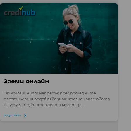
Заеми онлайн
Технологичният напредък през последните
десетилетия подобрява значително качеството
на услугите, които хората могат да ...
подробно