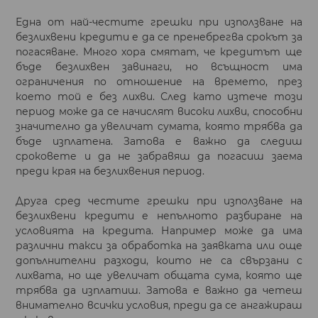
Една от най-честите грешки при използване на
безлихвени кредити е да се пренебрегва срокът за
погасяване. Много хора смятат, че кредитът ще
бъде безлихвен завинаги, но всъщност има
ограничения по отношение на времето, през
което той е без лихви. След като изтече този
период може да се начислят високи лихви, способни
значително да увеличат сумата, която трябва да
бъде изплатена. Затова е важно да следиш
сроковете и да не забравяш да погасиш заема
преди края на безлихвения период.
Друга сред честите грешки при използване на
безлихвени кредити е непълното разбиране на
условията на кредита. Например може да има
различни такси за обработка на заявката или още
допълнителни разходи, които не са свързани с
лихвата, но ще увеличат общата сума, която ще
трябва да изплатиш. Затова е важно да четеш
внимателно всички условия, преди да се ангажираш