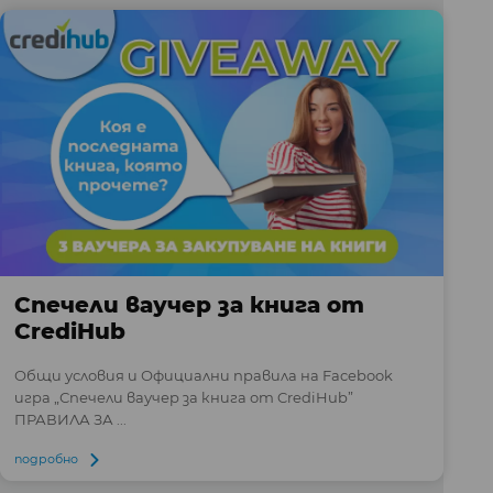
Спечели ваучер за книга от
CrediHub
Общи условия и Официални правила на Facebook
игра „Спечели ваучер за книга от CrediHub”
ПРАВИЛА ЗА ...
подробно