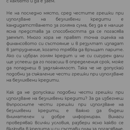
с какъвто и да е заем.
Не на последно място, сред честите грешки при
използване на безлихвени кредити е
кандидатстването за голяма сума, без да е налице
ясна представа за способността да се погасява
заемът. Много хора не правят точна оценка на
финансовото си състояние и в резултат изпадат
в затруднение, когато трябва да връщат парите.
Ако си избрал голям кредит и не си сигурен дали
ще успееш да го погасиш в определения срок, може
да попаднеш в задлъжнялост. Така че не допускай
подобни за съжаление чести грешки при използване
на безлихвени кредити.
Как да не допускаш подобни чести грешки при
използване на безлихвени кредити? За да избегнеш
въпросните чести грешки при използване на
безлихвени кредити, е важно да бъдеш
внимателен и добре информиран. Винаги
проверявай всички условия, разбери ясно какво се
включва в кредита и си състави план за погасяване,