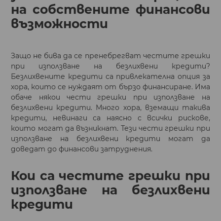
на собствените финансови
възможности
Защо не бива да се пренебрегват честите грешки
при използване на безлихвени кредити?
Безлихвените кредити са привлекателна опция за
хора, които се нуждаят от бързо финансиране. Има
обаче някои чести грешки при използване на
безлихвени кредити. Много хора, вземащи такива
кредити, невинаги са наясно с всички рискове,
които могат да възникнат. Тези чести грешки при
използване на безлихвени кредити могат да
доведат до финансови затруднения.
Кои са честите грешки при
използване на безлихвени
кредити