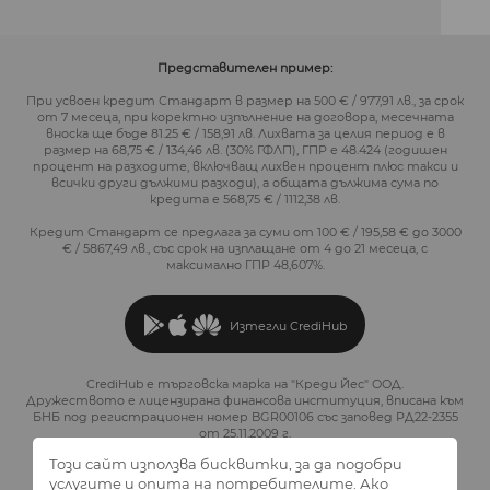
Представителен пример:
При усвоен кредит Стандарт в размер на 500 € / 977,91 лв., за срок
от 7 месеца, при коректно изпълнение на договора, месечната
вноска ще бъде 81.25 € / 158,91 лв. Лихвата за целия период е в
размер на 68,75 € / 134,46 лв. (30% ГФЛП), ГПР е 48.424 (годишен
процент на разходите, включващ лихвен процент плюс такси и
всички други дължими разходи), а общата дължима сума по
кредита е 568,75 € / 1112,38 лв.
Кредит Стандарт се предлага за суми от 100 € / 195,58 € до 3000
€ / 5867,49 лв., със срок на изплащане от 4 до 21 месеца, с
максимално ГПР 48,607%.
Изтегли CrediHub
CrediHub е търговска марка на "Креди Йес" ООД.
Дружеството е лицензирана финансова институция, вписана към
БНБ под регистрационен номер BGR00106 със заповед РД22-2355
от 25.11.2009 г.
Този сайт използва бисквитки, за да подобри
услугите и опита на потребителите. Ако