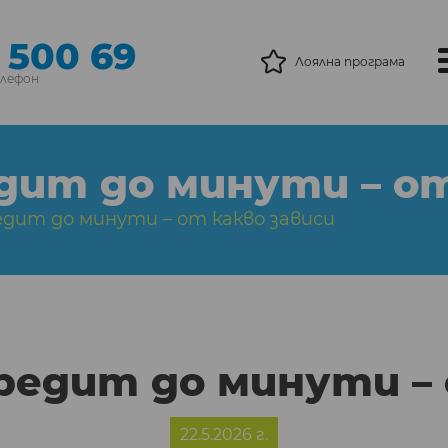
 500 69
Лоялна програма
елефон
ит до минути – от 
едит до минути – от какво зависи
редит до минути – 
22.5.2026 г.