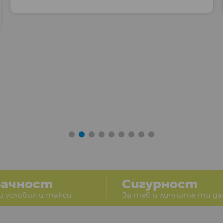
рачност
Сигурност
и условия и такси
За теб и личните ти д