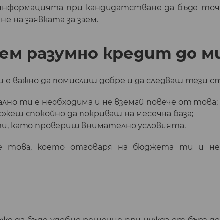
информацията при кандидатстване да бъде точна
е на заявката за заем.
рем разумно кредит до 
е важно да помислиш добре и да следваш тези с
ално ти е необходима и не вземай повече от това;
можеш спокойно да покриваш на месечна база;
ти, като провериш внимателно условията.
е това, което отговаря на бюджета ти и не 
е да бъде удобно решение при нужда от бърз до