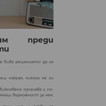
им преди
ти
е бива решението да се
ш накрая, никога не ги
бикновено означава и по-
нямаш възможност за нея,