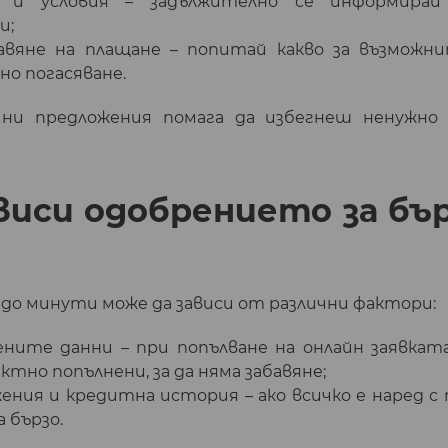
 и условия – задължително се информирай
и;
вяне на плащане – попитай какво за възможни
но погасяване.
чни предложения помага да избегнеш ненужно 
виси одобрението за бъ
до минути може да зависи от различни фактори:
ните данни – при попълване на онлайн заявкат
ектно попълнени, за да няма забавяне;
ения и кредитна история – ако всичко е наред с
 бързо.