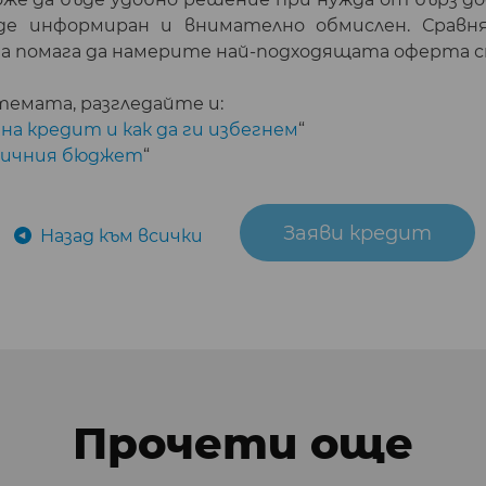
де информиран и внимателно обмислен. Сравн
та помага да намерите най-подходящата оферта 
темата, разгледайте и:
на кредит и как да ги избегнем
“
 личния бюджет
“
Заяви кредит
Назад към всички
Прочети още