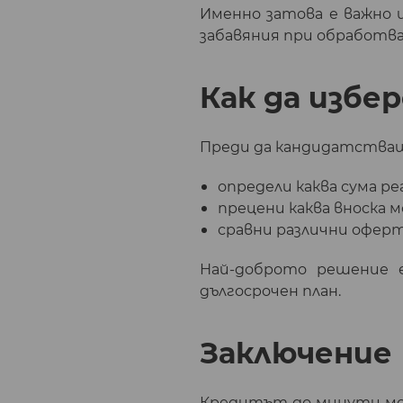
Именно затова е важно 
забавяния при обработван
Как да избе
Преди да кандидатстваш 
определи каква сума ре
прецени каква вноска 
сравни различни офер
Най-доброто решение 
дългосрочен план.
Заключение
Кредитът до минути мож