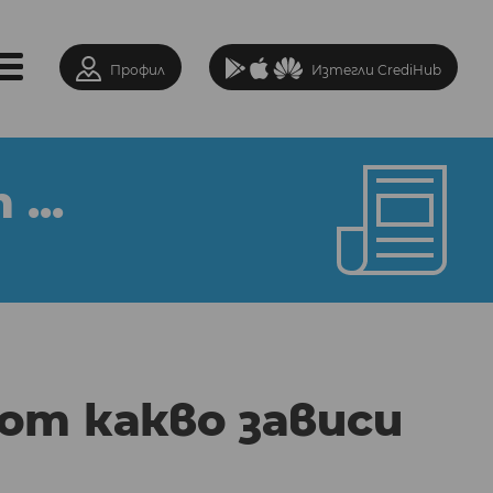
Профил
Изтегли CrediHub
...
от какво зависи