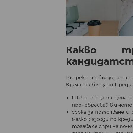
Какво т
кандидатст
Въпреки че бързината 
взима прибързано. Преди
ГПР и общата цена н
пренебрегвай в името 
срока за погасяване и
малко разходи по кред
тогава се спри на по-н