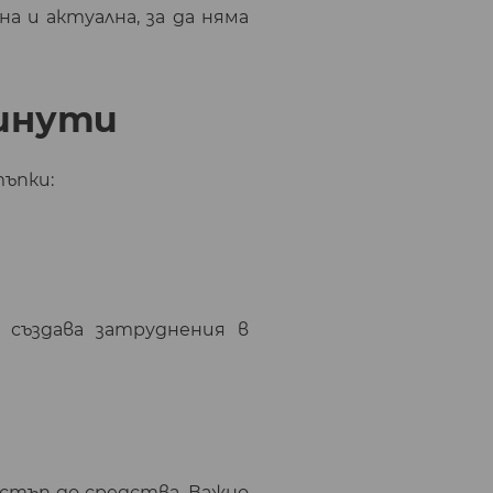
 и актуална, за да няма
минути
тъпки:
създава затруднения в
стъп до средства. Важно