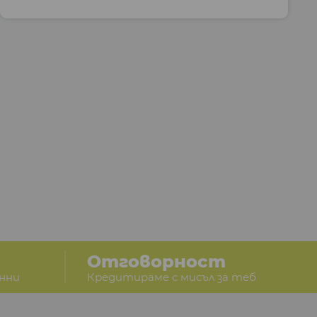
Отговорност
анни
Кредитираме с мисъл за теб