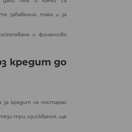
 дали има и какви са
те забавяния, така и за
оскъпяване и финансово
рз кредит до
а за кредит се постарай
 тези три изисквания, ще