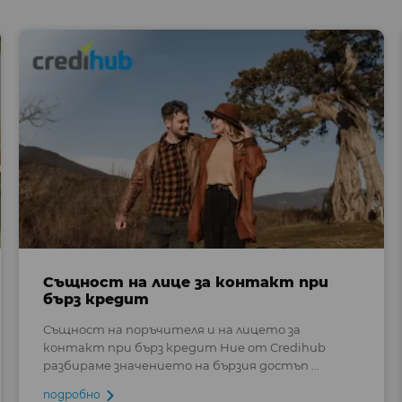
Същност на лице за контакт при
бърз кредит
Същност на поръчителя и на лицето за
контакт при бърз кредит Ние от Credihub
разбираме значението на бързия достъп ...
подробно