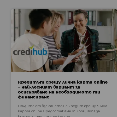
Кредитът срещу лична карта online
– най-лесният вариант за
осигуряване на необходимото ти
финансиране
Ползите от вземането на кредит срещу лична
карта online Предоставяме ти опцията за
кредит срещу лична карта ...