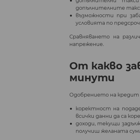
допълнителни такси
допълнителните такс
възможности при заба
условията по предсроч
Сравняването на разли
напрежение.
От какво за
минути
Одобрението на кредит 
коректност на подаде
всички данни да са кор
доходи, текущи задълж
получиш желаната сума