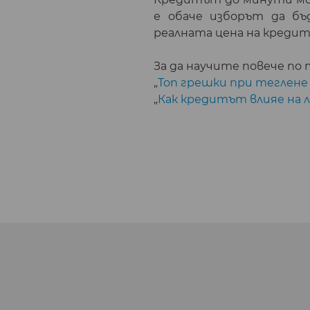
е обаче изборът да бъ
реалната цена на креди
За да научите повече по 
„
Топ грешки при теглене 
„
Как кредитът влияе на