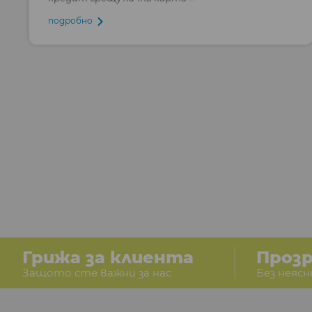
подробно
Грижа за клиента
Проз
Защото сте важни за нас
Без неясн