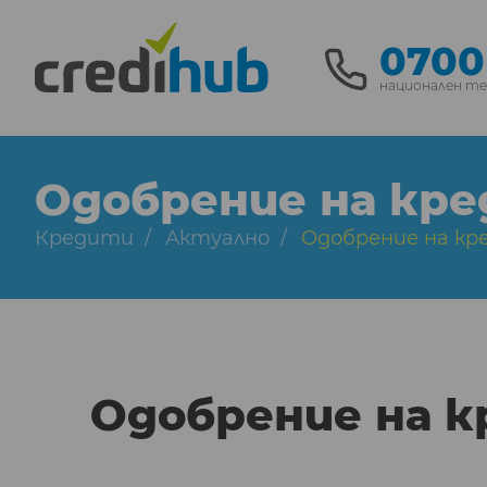
0700
национален т
Одобрение на кред
Кредити
Актуално
Одобрение на кр
Одобрение на к