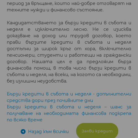
период за връщане, които най-добре отговарят на
техните нужди и финансово състояние.
Кандидатстването за бързи кредити в събота и
неделя е изключително лесно. Не се изисква
доказване на доход или трудов договор, което
прави бързите кредити в събота и неделя
достъпни за широк кръг от хора, включително
пенсионери, студенти и работещи на граждански
договор. Нашата цел е да предложим бърза
финансова помощ, в това число бързи кредити в
събота и неделя, на всеки, на когото са необходими,
без излишни неудобства.
Бързи кредити в събота и неделя - допълнителни
средства дори през почивните дни
Бързи кредити в събота и неделя – шанс за
получаване на необходимата финансова подкрепа
по всяко време
Заяви кредит
Назад към всички