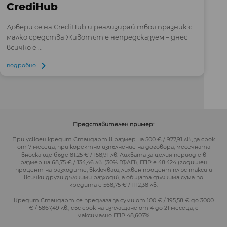
CrediHub
Довери се на CrediHub и реализирай твоя празник с
малко средства Животът е непредсказуем – днес
всичко е ...
подробно
Представителен пример:
При усвоен кредит Стандарт в размер на 500 € / 977,91 лв., за срок
от 7 месеца, при коректно изпълнение на договора, месечната
вноска ще бъде 81.25 € / 158,91 лв. Лихвата за целия период е в
размер на 68,75 € / 134,46 лв. (30% ГФЛП), ГПР е 48.424 (годишен
процент на разходите, включващ лихвен процент плюс такси и
всички други дължими разходи), а общата дължима сума по
кредита е 568,75 € / 1112,38 лв.
Кредит Стандарт се предлага за суми от 100 € / 195,58 € до 3000
€ / 5867,49 лв., със срок на изплащане от 4 до 21 месеца, с
максимално ГПР 48,607%.