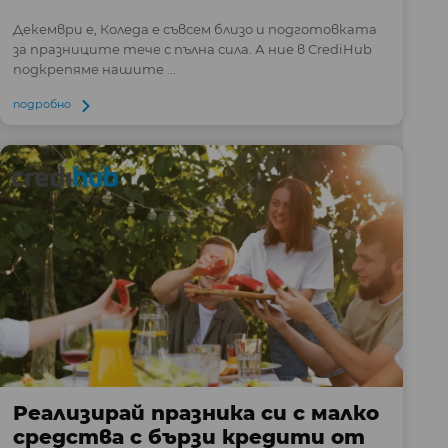
Декември е, Коледа е съвсем близо и подготовката
за празниците тече с пълна сила. А ние в CrediHub
подкрепяме нашите ...
подробно
Реализирай празника си с малко
средства с бързи кредити от