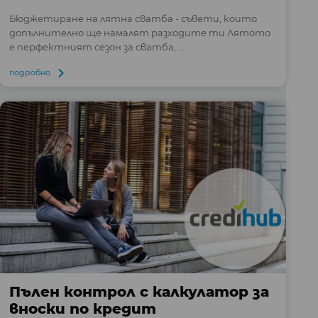
Бюджетиране на лятна сватба - съвети, които
допълнително ще намалят разходите ти Лятото
е перфектният сезон за сватба, ...
подробно
Пълен контрол с калкулатор за
вноски по кредит