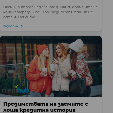
Поеми контрола над своите финанси с помощта на
калкулатора за вноски по кредит от CrediHub Не
оставяй твоите ...
подробно
Предимствата на заемите с
лоша кредитна история