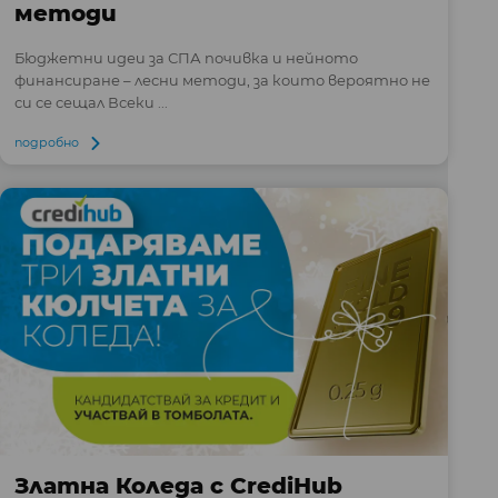
методи
Бюджетни идеи за СПА почивка и нейното
финансиране – лесни методи, за които вероятно не
си се сещал Всеки ...
подробно
Златна Коледа с CrediHub