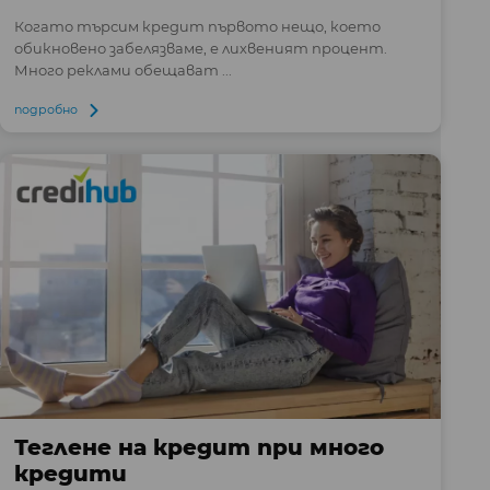
Когато търсим кредит първото нещо, което
обикновено забелязваме, е лихвеният процент.
Много реклами обещават ...
подробно
Теглене на кредит при много
кредити