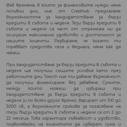
Във времена, в които за финансовите нужди няма
почивни дни, ние от Credihub предлагаме
възможността за кандидатстване за бързи
кредити в събота и неделя. Тези бързи кредити в
събота и неделя са част от стремежа ни да
осигурим максимално удобство и достъпност за
нашите клиенти. Разбираме, че когато ти
трябват средства сега и веднага, няма как да
чакаш.
При кандидатстване за бързи кредити в събота и
неделя ще получиш същите условия като през
работните дни. Тоест ние ти даваме възможност
да получиш финансиране без забавяне. Сумите,
между които можеш да избираш при
кандидатстване за бързи кредити в събота и
неделя (и по всяко друго време), варират от 100 до
5000 лв., а възможните срокове за погасяване на
тези бързи кредити в събота и неделя са от 2 до
22 месеца. Това гарантира гъвкавост и удобство,
позволявайки на клиентите да изберат сума и