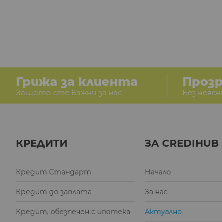
Грижа за клиента
Проз
Защото сте важни за нас
Без неясн
КРЕДИТИ
ЗА CREDIHUB
Кредит Стандарт
Начало
Кредит до заплата
За нас
Кредит, обезпечен с ипотека
Актуално