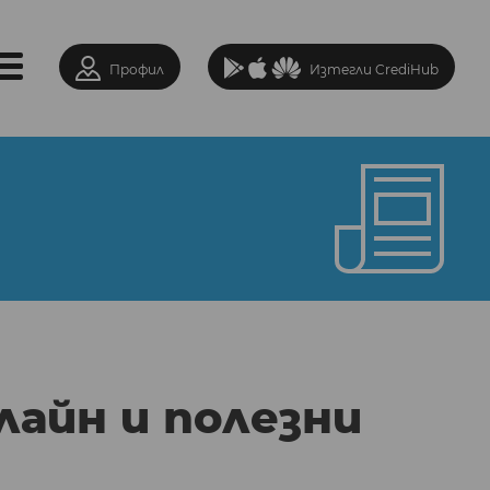
Профил
Изтегли CrediHub
лайн и полезни