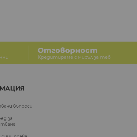
Отговорност
анни
Кредитираме с мисъл за теб
МАЦИЯ
авани въпроси
ред за
стване
онни права