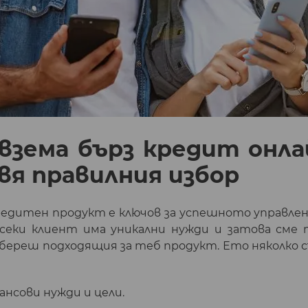
взема бърз кредит онл
авя правилния избор
редитен продукт е ключов за успешното управлен
 всеки клиент има уникални нужди и затова сме 
избереш подходящия за теб продукт. Ето няколко 
нсови нужди и цели.