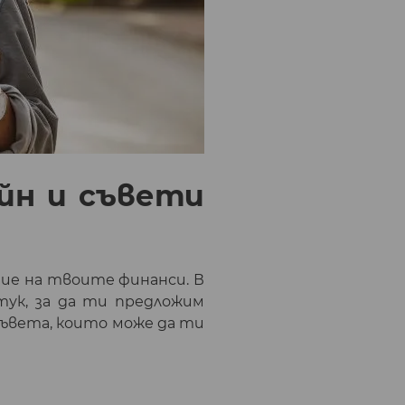
айн и съвети
ие на твоите финанси. В
тук, за да ти предложим
съвета, които може да ти