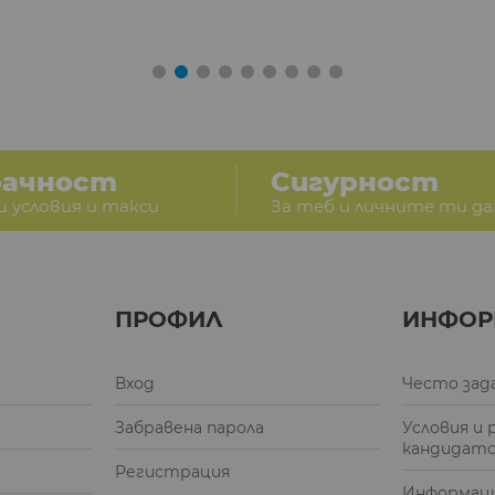
рачност
Сигурност
и условия и такси
За теб и личните ти д
ПРОФИЛ
ИНФОР
Вход
Често зад
Забравена парола
Условия и 
кандидат
Регистрация
Информаци