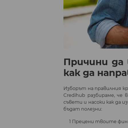
Причини да 
как да напр
Изборът на правилния к
Credihub разбираме, че
съвети и насоки как да 
бъдат полезни:
Прецени твоите фина