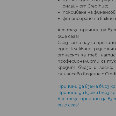
онлайн от Credihub;
покриване на финансов
финансиране на важни 
Ако тези причини да вз
още сега!
След като научи причини
едно кликване разстоя
отнасят за теб, натис
професионалисти са тук
кредит бързо и лесно.
финансово бъдеще с Cred
Причини да взема бърз кр
Причини да взема бърз 
Ако тези причини да вз
още сега!