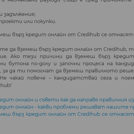
и задължения;
проекти или покупки.
емеш бърз кредит онлайн от Credihub се отнасят
те да вземеш бърз кредит онлайн от Credihub, 
ние. Ако тези причини да вземеш бърз кредит
ни бутона по-долу и започни процеса на канди
, за да ти помогнат да вземеш правилното реше
 Не чакай повече
кандидатствай сега и пое
–
ihub!
едит онлайн и съвети как да направя правилния и
кредит онлайн - какви проблеми решават нашите 
емеш бърз кредит онлайн от Credihub се отнасят