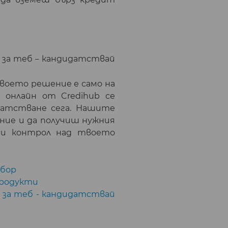
 за теб
кандидатствай
–
твоето решение е само на
 онлайн от Credihub се
датстване сега. Нашите
ние и да получиш нужния
ми контрол над твоето
збор
продукти
 за теб - кандидатствай