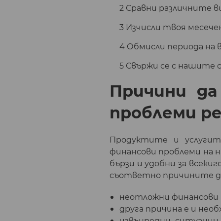
Сравни различните в
Изчисли твоя месечен
Обмисли периода на в
Свържи се с нашите с
Причини да
проблеми р
Продуктите и услугите
финансови проблеми на н
бързи и удобни за всеки
съответно причините д
неотложни финансови 
друга причина е и нео
извънредни ситуации