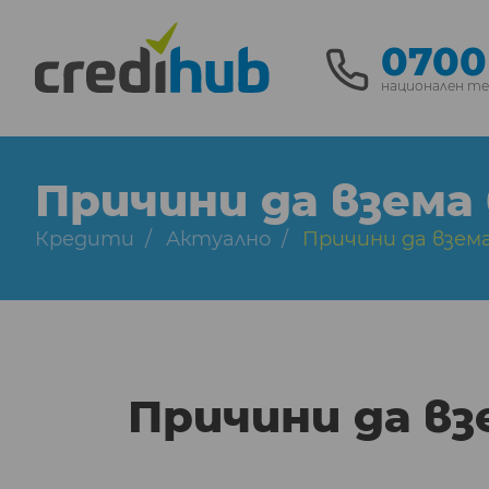
0700
национален т
Причини да взема 
Кредити
Актуално
Причини да взем
Причини да вз