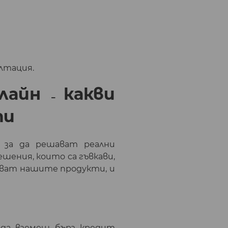
ултация.
нлайн
какви
–
ти
, за да решават реални
шения, които са гъвкави,
шават нашите продукти, и
 да вземеш бърз кредит