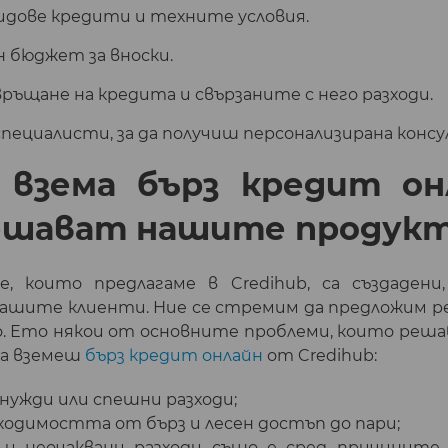
идове кредити и техните условия.
 бюджет за вноски.
ръщане на кредита и свързаните с него разходи.
пециалисти, за да получиш персонализирана конс
 взема бърз кредит о
ешават нашите продук
, които предлагаме в Credihub, са създадени
ашите клиенти. Ние се стремим да предложим ре
го. Ето някои от основните проблеми, които ре
а вземеш
бърз кредит онлайн
от Credihub:
нужди или спешни разходи;
бходимостта от бърз и лесен достъп до пари;
 и неочаквани разходи също е сред причините