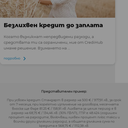
Безлихвен кредит до заплата
Когато възникнат непредвидени разходи, а
средствата ти са ограничени, ние от CrediHub
имаме решение. Взимането на ...
подробно
Представителен пример:
При усвоен кредит Стандарт в размер на 500 € / 977,91 лв., за срок
от 7 месеца, при коректно изпълнение на договора, месечната
вноска ще бъде 81.25 € / 158,91 лв. Лихвата за целия период е в
размер на 68,75 € / 134,46 лв. (30% ГФЛП), ГПР е 48.424 (годишен
процент на разходите, включващ лихвен процент плюс такси и
всички други дължими разходи), а общата дължима сума по
кредита е 568,75 € / 1112,38 лв.