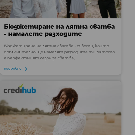
Бюджетиране на лятна сватба
- намалете разходите
Бюджетиране на лятна сватба - съвети, които
допълнително ще намалят разходите ти Лятото
е перфектният сезон за сватба, ...
подробно