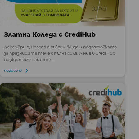
Златна Коледа с CrediHub
Декември е, Коледа е съвсем близо и подготовката
за празниците тече с пълна сила. А ние в CrediHub
подкрепяме нашите ...
подробно