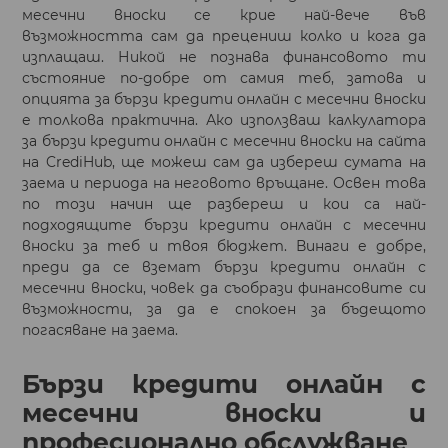
месечни вноски се крие най-вече във
възможността сам да прецениш колко и кога да
изплащаш. Никой не познава финансовото ти
състояние по-добре от самия теб, затова и
опцията за бързи кредити онлайн с месечни вноски
е толкова практична. Ако използваш калкулатора
за бързи кредити онлайн с месечни вноски на сайта
на CrediHub, ще можеш сам да избереш сумата на
заема и периода на неговото връщане. Освен това
по този начин ще разбереш и кои са най-
подходящите бързи кредити онлайн с месечни
вноски за теб и твоя бюджет. Винаги е добре,
преди да се вземат бързи кредити онлайн с
месечни вноски, човек да съобрази финансовите си
възможности, за да е спокоен за бъдещото
погасяване на заема.
Бързи кредити онлайн с
месечни вноски и
професионално обслужване