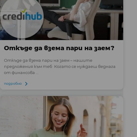
Откъде да взема пари на заем?
Откъде да взема пари на заем – нашите
предложения към теб Когато се нуждаеш веднага
от финансова ...
подробно