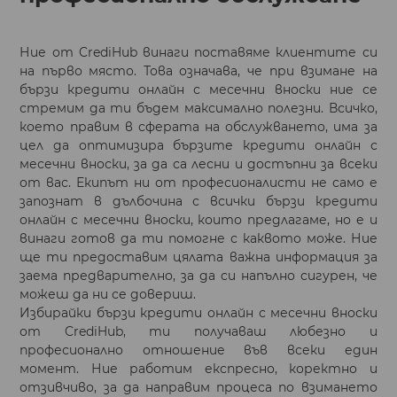
Ние от CrediHub винаги поставяме клиентите си
на първо място. Това означава, че при взимане на
бързи кредити онлайн с месечни вноски ние се
стремим да ти бъдем максимално полезни. Всичко,
което правим в сферата на обслужването, има за
цел да оптимизира бързите кредити онлайн с
месечни вноски, за да са лесни и достъпни за всеки
от вас. Екипът ни от професионалисти не само е
запознат в дълбочина с всички бързи кредити
онлайн с месечни вноски, които предлагаме, но е и
винаги готов да ти помогне с каквото може. Ние
ще ти предоставим цялата важна информация за
заема предварително, за да си напълно сигурен, че
можеш да ни се довериш.
Избирайки бързи кредити онлайн с месечни вноски
от CrediHub, ти получаваш любезно и
професионално отношение във всеки един
момент. Ние работим експресно, коректно и
отзивчиво, за да направим процеса по взимането