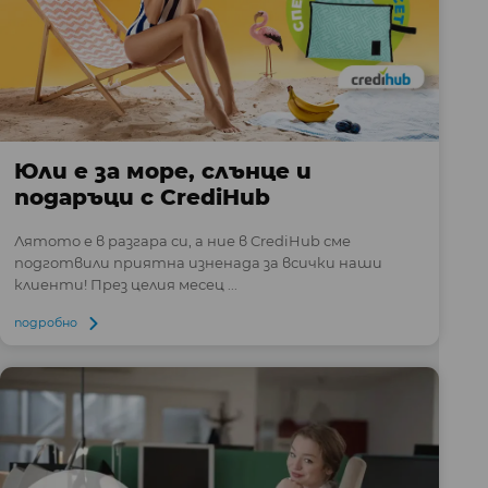
Юли е за море, слънце и
подаръци с CrediHub
Лятото е в разгара си, а ние в CrediHub сме
подготвили приятна изненада за всички наши
клиенти! През целия месец ...
подробно