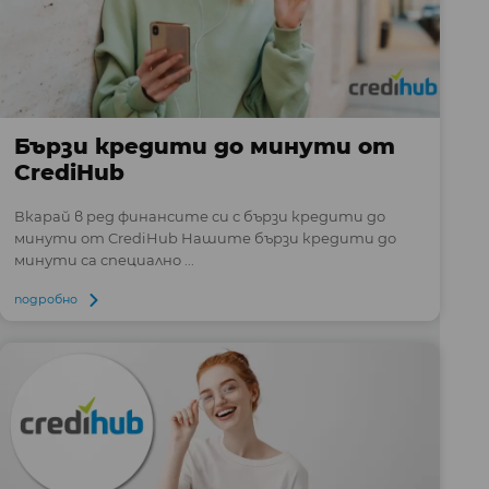
Бързи кредити до минути от
CrediHub
Вкарай в ред финансите си с бързи кредити до
минути от CrediHub Нашите бързи кредити до
минути са специално ...
подробно