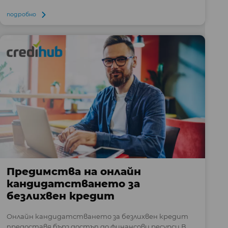
подробно
Предимства на онлайн
кандидатстването за
безлихвен кредит
Онлайн кандидатстването за безлихвен кредит
предоставя бърз достъп до финансови ресурси В