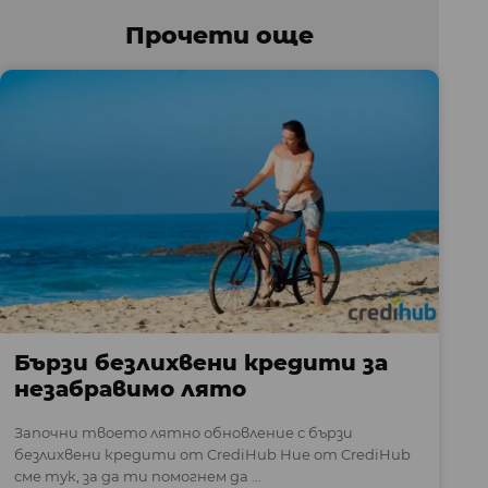
Прочети още
Бързи безлихвени кредити за
незабравимо лято
Започни твоето лятно обновление с бързи
безлихвени кредити от CrediHub Ние от CrediHub
сме тук, за да ти помогнем да ...