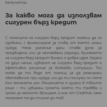
калкулатор.
За какво мога да използвам
сигурен бърз кредит
С помощта на сигурен бърз кредит можеш да се
сдобиеш с финансиране за това, от което имаш
нужда. Няма значение дали става дума за
предвидени или за неочаквани разходи, взимането
на сигурен бърз кредит винаги е добра идея. Казано
по друг начин, изборът на сигурен бърз кредит е
ефективно решение за всякакви ситуации. Той
може да ти бъде от помощ, за да реагираш
светкавично при нужда, или да ти послужи по пътя
към желаната цел. Решението е изцяло в твоите
ръце – ти избираш сумата, която ти трябва, и
срока за нейното връщане, а ние от CrediHub само
помагаме тя да стигне до теб.