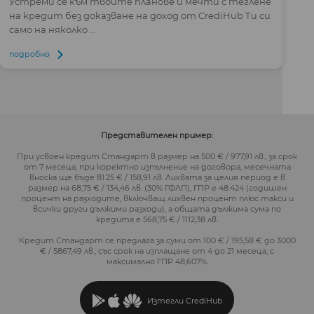
Устреми се към твоите планове и мечти с теглене
на кредит без доказване на доход от CrediHub Ти си
само на няколко ...
подробно
Представителен пример:
При усвоен кредит Стандарт в размер на 500 € / 977,91 лв., за срок
от 7 месеца, при коректно изпълнение на договора, месечната
вноска ще бъде 81.25 € / 158,91 лв. Лихвата за целия период е в
размер на 68,75 € / 134,46 лв. (30% ГФЛП), ГПР е 48.424 (годишен
процент на разходите, включващ лихвен процент плюс такси и
всички други дължими разходи), а общата дължима сума по
кредита е 568,75 € / 1112,38 лв.
Кредит Стандарт се предлага за суми от 100 € / 195,58 € до 3000
€ / 5867,49 лв., със срок на изплащане от 4 до 21 месеца, с
максимално ГПР 48,607%.
Изтегли CrediHub