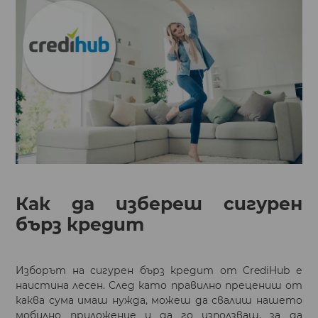
Как да избереш сигурен
бърз кредит
Изборът на сигурен бърз кредит от CrediHub е
наистина лесен. След като правилно прецениш от
каква сума имаш нужда, можеш да свалиш нашето
мобилно приложение и да го използваш, за да