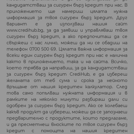
кандидатстваш за сигурен бърз кредит при нас. В
приложението ще намериш цялата нужна
информация за твоя сигурен бърз кредит. Друг
вариант е да използваш нашия сайт
www.credihub.bg, за да заявиш и управляваш твоя
сигурен бърз кредит, а ако предпочиташ да се
свържеш с нас лично, можеш да ни се обадиш на
телефон 0700 500 69. Цялата важна информация за
всеки един сигурен бърз кредит при нас е налична
както в приложението, така и на сайта. Всичко,
което трябва да направиш, за да кандидатстваш
за сигурен бърз кредит CrediHub, е да избереш
желаната от теб сума и срока за нейното
връщане от нашия кредитен калкулатор. След
това само попълваш нужната информация и в
рамките на няколко минути разбираш дали си
одобрен за сигурен бърз кредит. Ако се колебаеш
какъв продукт да избереш, можеш да се запознаеш
предварително с продуктите, които предлагаме,
и да пресметнеш вноските по твоя сигурен бърз
кредит с помощта на нашия кредитен