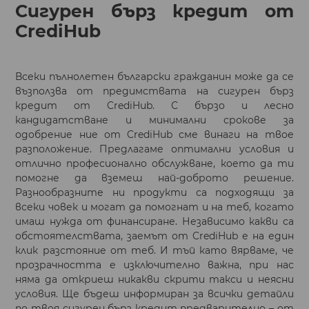
Сигурен бърз кредит от
CrediHub
Всеки пълнолетен български гражданин може да се
възползва от предимствата на сигурен бърз
кредит от CrediHub. С бързо и лесно
кандидатстване и минимални срокове за
одобрение ние от CrediHub сме винаги на твое
разположение. Предлагаме оптимални условия и
отлично професионално обслужване, което да ти
помогне да вземеш най-доброто решение.
Разнообразните ни продукти са подходящи за
всеки човек и могат да помогнат и на теб, когато
имаш нужда от финансиране. Независимо какви са
обстоятелствата, заемът от CrediHub е на един
клик разстояние от теб. И тъй като вярваме, че
прозрачността е изключително важна, при нас
няма да откриеш никакви скрити такси и неясни
условия. Ще бъдеш информиран за всички детайли
по твоя сигурен бърз кредит предварително – от