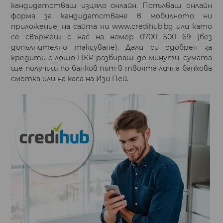
кандидатстваш изцяло онлайн. Попълваш онлайн
форма за кандидатстване в мобилното ни
приложение, на сайта ни www.credihub.bg или като
се свържеш с нас на номер 0700 500 69 (без
допълнително таксуване). Дали си одобрен за
кредити с лошо ЦКР разбираш до минути, сумата
ще получиш по банков път в твоята лична банкова
сметка или на каса на Изи Пей.