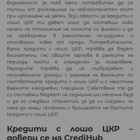
възможност за теб като потребител да се
поучиш от досегашния си неблагоприятен опит
при изплащане на заеми. Тези оферти за кредити с
лошо ЦКР ти дават шанс да поставиш ново
начало по отношение на личните си финанси и да
се превърнеш в значително по-разумен и
отговорен човек от преди. Потребителите,
взели кредити с лошо ЦКР, трябва да бъдат
внимателни със своите харчове в рамките на
периода, който е определен за погасяване.
Разходите трябва да се съобразяват с
получаваните доходи, с размера на вноските по
съответните кредити с лошо ЦКР и с наистина
важните ежедневни плащания. Съветваме те да
си съставяш бюджет на седмична или месечна база
и да го следваш стриктно, за да си сигурен, че
няма да имаш проблеми с връщането на взетите
кредити с лошо ЦКР.
Кредити с лошо ЦКР –
довери се на CrediHub