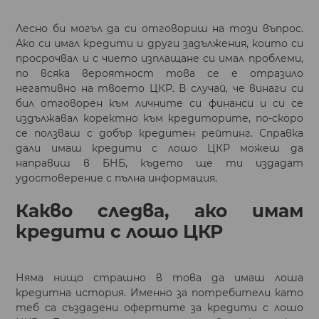
Лесно би могъл да си отговориш на този въпрос.
Ако си имал кредити и други задължения, които си
просрочвал и с чието изплащане си имал проблеми,
по всяка вероятност това се е отразило
негативно на твоето ЦКР. В случай, че винаги си
бил отговорен към личните си финанси и си се
издължавал коректно към кредиторите, по-скоро
се ползваш с добър кредитен рейтинг. Справка
дали имаш кредити с лошо ЦКР можеш да
направиш в БНБ, където ще ти издадат
удостоверение с пълна информация.
Какво следва, ако имам
кредити с лошо ЦКР
Няма нищо страшно в това да имаш лоша
кредитна история. Именно за потребители като
теб са създадени офертите за кредити с лошо