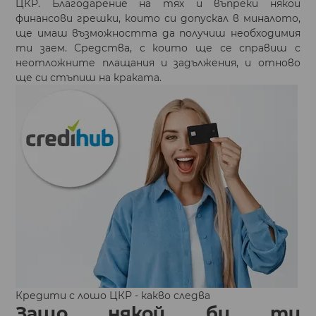
ЦКР. Благодарение на тях и въпреки някои
финансови грешки, които си допускал в миналото,
ще имаш възможността да получиш необходимия
ти заем. Средства, с които ще се справиш с
неотложните плащания и задължения, и отново
ще си стъпиш на краката.
Кредити с лошо ЦКР - какво следва
Защо някой би ти