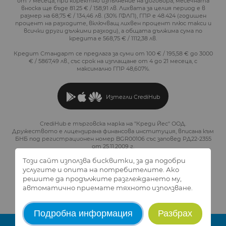
от 7 месеца, при коректно изпълнение на договора, месечната
вноска ще бъде 81.25 € / 158,91 лв. Лихвата за целия период е в
размер на 68,75 € / 134,46 лв. (30% ГФЛП), ГПР е 48.424 (годишен
процент на разходите, включващ лихвен процент плюс такси и
всички други дължими разходи), а общата дължима сума по
кредита е 568,75 € / 1112,38 лв.
Кредит Стандарт се предлага за суми от 100 € / 195,58 € до 3000
€ / 5867,49 лв., със срок на изплащане от 4 до 21 месеца, с
максимално ГПР 48,607%.
Изтегли CrediHub
CrediHub е търговска марка на "Креди Йес" ООД.
Дружеството е лицензирана финансова институция, вписана към
БНБ под регистрационен номер BGR00106 със заповед РД22-2355
от 25.11.2009 г.
Този сайт използва бисквитки, за да подобри
услугите и опита на потребителите. Ако
решите да продължите разглеждането му,
2026 © CrediHub.
Всички права запазени.
автоматично приемате тяхното използване.
Created and design by
Studio AvangardStil
Подробна информация
Разбрах