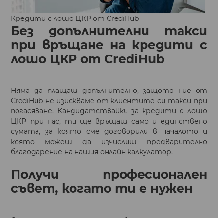
Кредити с лошо ЦКР от CrediHub
Без допълнителни такси
при връщане на кредити с
лошо ЦКР от CrediHub
Няма да плащаш допълнително, защото ние от
CrediHub не изискваме от клиентите си такси при
погасяване. Кандидатствайки за кредити с лошо
ЦКР при нас, ти ще връщаш само и единствено
сумата, за която сме договорили в началото и
която можеш да изчислиш предварително
благодарение на нашия онлайн калкулатор.
Получи професионален
съвет, когато ти е нужен