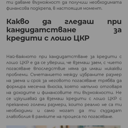
ти даваме възможност да получиш необходимата
финансова подкрепа, в настоящия момент.
Какво да гледаш при
кандидатстване за
кредити с лошо ЦКР
Най-важното при кандидатстване за кредити с
лошо ЦКР е да се увериш, че вземаш заем, с чието
погасяване впоследствие няма да имаш никакви
проблеми. Съчетанието между избраните размер
на заема и срок за неговото погасяване трябва да
формира месечна вноска, която напълно отговаря
на доходите и финансовите ти възможности. Не
се изкушавай да вземаш кредити с лошо ЦКР с
прекалено големи размери, които реално не са ти
необходими и само могат да ти създадат
главоболия в рамките на процеса по погасяване.