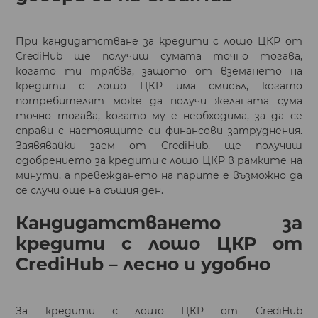
При кандидатстване за кредити с лошо ЦКР от
CrediHub ще получиш сумата точно тогава,
когато ти трябва, защото от вземането на
кредити с лошо ЦКР има смисъл, когато
потребителят може да получи желаната сума
точно тогава, когато му е необходима, за да се
справи с настоящите си финансови затруднения.
Заявявайки заем от CrediHub, ще получиш
одобрението за кредити с лошо ЦКР в рамките на
минути, а превеждането на парите е възможно да
се случи още на същия ден.
Кандидатстването за
кредити с лошо ЦКР от
CrediHub – лесно и удобно
За кредити с лошо ЦКР от CrediHub