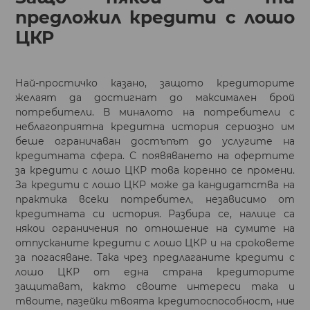
предложил кредити с лошо
ЦКР
Най-простичко казано, защото кредиторите
желаят да достигнат до максимален брой
потребители. В миналото на потребители с
неблагоприятна кредитна история сериозно им
беше ограничаван достъпът до услугите на
кредитната сфера. С появяването на офертите
за кредити с лошо ЦКР това коренно се промени.
За кредити с лошо ЦКР може да кандидатства на
практика всеки потребител, независимо от
кредитната си история. Разбира се, налице са
някои ограничения по отношение на сумите на
отпусканите кредити с лошо ЦКР и на сроковете
за погасяване. Така чрез предлаганите кредити с
лошо ЦКР от една страна кредиторите
защитават, както своите интереси така и
твоите, пазейки твоята кредитоспособност, ние