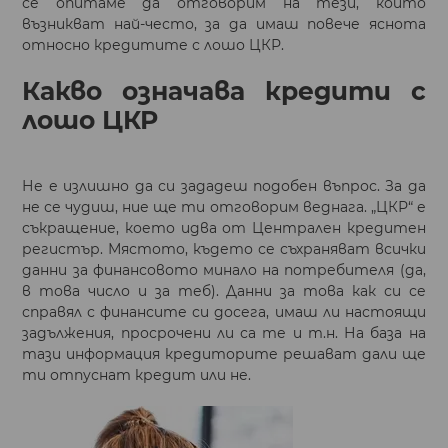
се опитаме да отговорим на тези, които
възникват най-често, за да имаш повече яснота
относно кредитите с лошо ЦКР.
Какво означава кредити с
лошо ЦКР
Не е излишно да си зададеш подобен въпрос. За да
не се чудиш, ние ще ти отговорим веднага. „ЦКР“ е
съкращение, което идва от Централен кредитен
регистър. Мястото, където се съхраняват всички
данни за финансовото минало на потребителя (да,
в това число и за теб). Данни за това как си се
справял с финансите си досега, имаш ли настоящи
задължения, просрочени ли са те и т.н. На база на
тази информация кредиторите решават дали ще
ти отпуснат кредит или не.