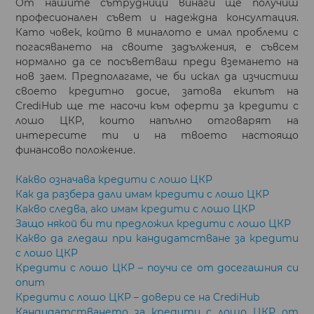
От нашите сътрудници винаги ще получиш
професионален съвет и надеждна консултация.
Като човек, който в миналото е имал проблеми с
погасяването на своите задължения, е съвсем
нормално да се посъветваш преди вземането на
нов заем. Предполагаме, че би искал да изчистиш
своето кредитно досие, затова екипът на
CrediHub ще те насочи към оферти за кредити с
лошо ЦКР, които напълно отговарят на
интересите ти и на твоето настоящо
финансово положение.
Какво означава кредити с лошо ЦКР
Как да разбера дали имам кредити с лошо ЦКР
Какво следва, ако имам кредити с лошо ЦКР
Защо някой би ти предложил кредити с лошо ЦКР
Какво да гледаш при кандидатстване за кредити
с лошо ЦКР
Кредити с лошо ЦКР – поучи се от досегашния си
опит
Кредити с лошо ЦКР – довери се на CrediHub
Кандидатстването за кредити с лошо ЦКР от