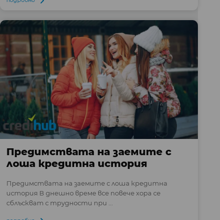
Предимствата на заемите с
лоша кредитна история
Предимствата на заемите с лоша кредитна
история В днешно време все повече хора се
сблъскват с трудности при ...