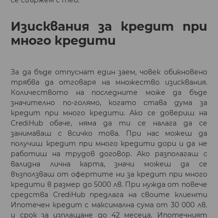
Изисквания за кредит при
много кредити
За да бъде отпуснат един заем, човек обикновено
трябва да отговаря на множество изисквания.
Количеството на последните може да бъде
значително по-голямо, когато става дума за
кредит при много кредити. Ако се довериш на
CrediHub обаче, няма да ти се налага да се
занимаваш с всичко това. При нас можеш да
получиш кредит при много кредити дори и да не
работиш на трудов договор. Ако разполагаш с
валидна лична карта, значи можеш да се
възползваш от офертите ни за кредит при много
кредити в размер до 5000 лв. При нужда от повече
средства CrediHub предлага на своите клиенти
Ипотечен кредит с максимална сума от 30 000 лв.
и срок за изплащане до 42 месеца. Ипотечният