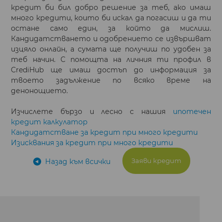
кредит би бил добро решение за теб, ако имаш
много кредити, които би искал да погасиш и да ти
остане само един, за който да мислиш.
Кандидатстването и одобрението се извършват
изцяло онлайн, а сумата ще получиш по удобен за
теб начин. С помощта на личния ти профил в
CrediHub ще имаш достъп до информация за
твоето задължение по всяко време на
денонощието.
Изчислете бързо и лесно с нашия
ипотечен
кредит калкулатор
Кандидатстване за кредит при много кредити
Изисквания за кредит при много кредити
Заяви кредит
Назад към всички