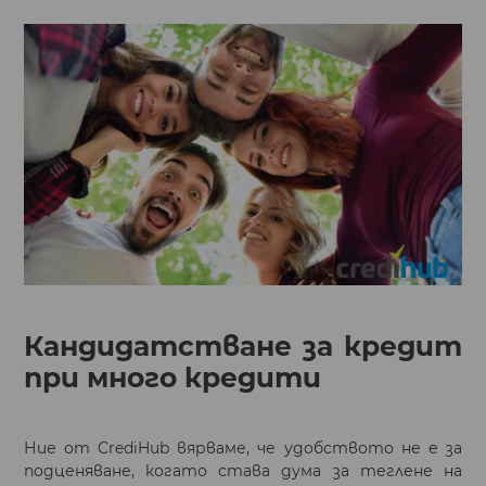
Кандидатстване за кредит
при много кредити
Ние от CrediHub вярваме, че удобството не е за
подценяване, когато става дума за теглене на