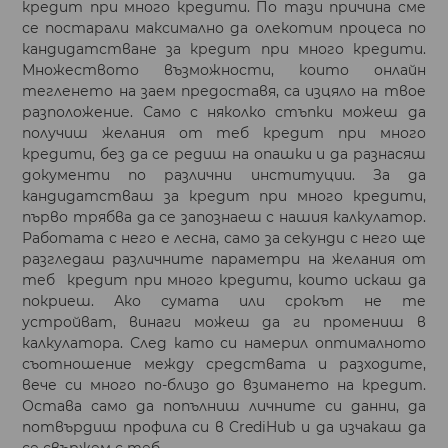
кредит при много кредити. По тази причина сме
се постарали максимално да олекотим процеса по
кандидатстване за кредит при много кредити.
Множеството възможности, които онлайн
тегленето на заем предоставя, са изцяло на твое
разположение. Само с няколко стъпки можеш да
получиш желания от теб кредит при много
кредити, без да се редиш на опашки и да разнасяш
документи по различни институции. За да
кандидатстваш за кредит при много кредити,
първо трябва да се запознаеш с нашия калкулатор.
Работата с него е лесна, само за секунди с него ще
разгледаш различните параметри на желания от
теб кредит при много кредити, които искаш да
покриеш. Ако сумата или срокът не те
устройват, винаги можеш да ги промениш в
калкулатора. След като си намерил оптималното
съотношение между средствата и разходите,
вече си много по-близо до взимането на кредит.
Остава само да попълниш личните си данни, да
потвърдиш профила си в CrediHub и да изчакаш да
се свържем с теб.