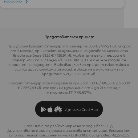
подробно
Представителен пример:
При усвоен кредит Стандарт в размер на 500 € / 977,91 лв., за срок
от 7 месеца, при коректно изпълнение на договора, месечната
вноска ще бъде 81.25 € / 158,91 лв. Лихвата за целия период е в
размер на 68,75 € / 134,46 лв. (30% ГФЛП), ГПР е 48.424 (годишен
процент на разходите, включващ лихвен процент плюс такси и
всички други дължими разходи), а общата дължима сума по
кредита е 568,75 € / 1112,38 лв.
Кредит Стандарт се предлага за суми от 100 € / 195,58 € до 3000
€ / 5867,49 лв., със срок на изплащане от 4 до 21 месеца, с
максимално ГПР 48,607%.
Изтегли CrediHub
CrediHub е търговска марка на "Креди Йес" ООД.
Дружеството е лицензирана финансова институция, вписана към
БНБ под регистрационен номер BGR00106 със заповед РД22-2355