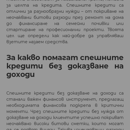
за целта на кредита. Спешните кредити са
отлични за разнообразни нужди – от покриване на
неочаквани битови разходи през ремонт на дома
до финансиране на семейни почивки или
стартиране на професионални проекти. Твоята
цел ще определи как най-добре да управляваш
взетите назаем средства.
За какво помагат спешните
кредити без доказване на
доходи
Спешните кредити без доказване на доходи са
станали важен финансов инструмент, предлагащ
необходимата финансова подкрепа в критични
моменти. Чрез спешните кредити без нужда от
доказване на доходи клиентите успешно покриват
неочаквано високи битови сметки, които могат
да се появят винаги. Такива изненадващи разходи