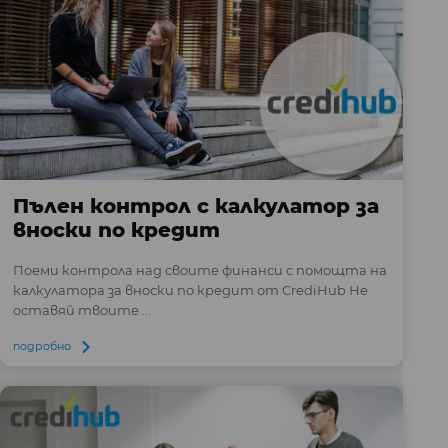
Пълен контрол с калкулатор за
вноски по кредит
Поеми контрола над своите финанси с помощта на
калкулатора за вноски по кредит от CrediHub Не
оставяй твоите ...
подробно