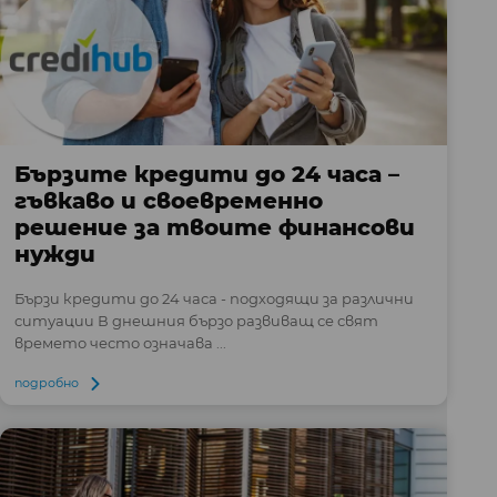
Бързите кредити до 24 часа –
гъвкаво и своевременно
решение за твоите финансови
нужди
Бързи кредити до 24 часа - подходящи за различни
ситуации В днешния бързо развиващ се свят
времето често означава ...
подробно