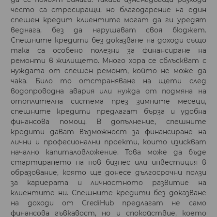
често са стресиращи, но благодарение на един
спешен кредит клиентите могат да ги уредят
веднага, без да нарушават своя бюджет.
Спешните кредити без доказване на доходи също
така са особено полезни за финансиране на
ремонти в жилището. Много хора се сблъскват с
нуждата от спешен ремонт, който не може да
чака. Било то отстраняване на щети след
водопроводна авария или нужда от подмяна на
отоплителна система през зимните месеци,
спешните кредити предлагат бърза и удобна
финансова помощ. В допълнение, спешните
кредити дават възможност за финансиране на
лични и професионални проекти, които изискват
начално капиталовложение. Това може да бъде
стартирането на нов бизнес или инвестиция в
образование, която ще донесе дългосрочни ползи
за кариерата и личностното развитие на
клиентите ни. Спешните кредити без доказване
на доходи от CrediHub предлагат не само
финансова гъвкавост, но и спокойствие, което