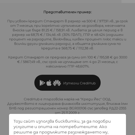
Представителен пример:
При усвоен кредит Стандарт в размер на 500 € / 977,91 лв., за срок
от 7 месеца, при коректно изпълнение на договора, месечната
вноска ще бъде 81.25 € / 158,91 лв. Лихвата за целия период е в
размер на 68,75 € / 134,46 лв. (30% ГФЛП), ГПР е 48.424 (годишен
процент на разходите, включващ лихвен процент плюс такси и
всички други дължими разходи), а общата дължима сума по
кредита е 568,75 € / 1112,38 лв.
Кредит Стандарт се предлага за суми от 100 € / 195,58 € до 3000
€ / 5867,49 лв., със срок на изплащане от 4 до 21 месеца, с
максимално ГПР 48,607%.
Изтегли CrediHub
CrediHub е търговска марка на "Креди Йес" ООД.
Дружеството е лицензирана финансова институция, вписана към
БНБ под регистрационен номер BGR00106 със заповед РД22-2355
от 25.11.2009 г.
Този сайт използва бисквитки, за да подобри
услугите и опита на потребителите. Ако
решите да продължите разглеждането му,