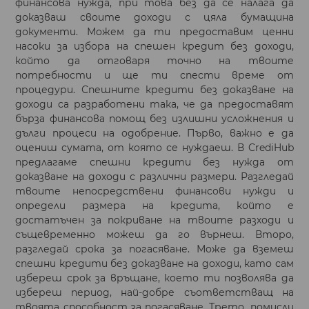
финансова нужда, при това без да се налага да
доказваш своите доходи с цяла бумащина
документи. Можем да ти предоставим ценни
насоки за избора на спешен кредит без доходи,
който да отговаря точно на твоите
потребности и ще ти спести време от
процедури. Спешните кредити без доказване на
доходи са разработени така, че да предоставят
бърза финансова помощ без излишни усложнения и
дълги процеси на одобрение. Първо, важно е да
оцениш сумата, от която се нуждаеш. В CrediHub
предлагаме спешни кредити без нужда от
доказване на доходи с различни размери. Разгледай
твоите непосредствени финансови нужди и
определи размера на кредита, който е
достатъчен за покриване на твоите разходи и
същевременно можеш да го върнеш. Второ,
разгледай срока за погасяване. Може да вземеш
спешни кредити без доказване на доходи, като сам
избереш срок за връщане, което ти позволява да
избереш период, най-добре съответстващ на
твоята способност за погасяване. Трето, помисли