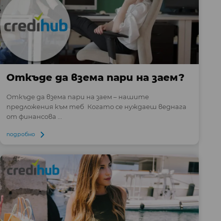
Откъде да взема пари на заем?
Откъде да взема пари на заем – нашите
предложения към теб Когато се нуждаеш веднага
от финансова ...
подробно