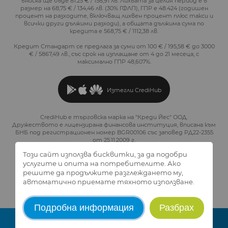
вноска ще бъде 81.25 € / 158,91 лв. Лихвата за целия период е в
размер на 68,75 € / 134,46 лв. (30% ГФЛП), ГПР е 48.424 (годишен
процент на разходите, включващ лихвен процент плюс такси и
всички други дължими разходи), а общата дължима сума по
кредита е 568,75 € / 1112,38 лв.
Кредит Стандарт се предлага за суми от 100 € / 195,58 € до 3000
€ / 5867,49 лв., със срок на изплащане от 4 до 21 месеца, с
максимално ГПР 48,607%.
Изтегли CrediHub
CrediHub е търговска марка на "Креди Йес" ООД.
Дружеството е лицензирана финансова институция, вписана към
БНБ под регистрационен номер BGR00106 със заповед РД22-2355
от 25.11.2009 г.
Този сайт използва бисквитки, за да подобри
услугите и опита на потребителите. Ако
решите да продължите разглеждането му,
2026 © CrediHub.
Всички права запазени.
автоматично приемате тяхното използване.
Created and design by
Studio AvangardStil
Подробна информация
Разбрах