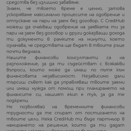
средства без излишно забавяне.
Знаем, че твоето време е ценно, затова
ускоряваме максимално процесите на одобрение и
отпускане на пари на заем без договор. С CrediHub
можеш да очакваш одобрение на заявката ти за
пари на заем без договор и други доказващи дохода
ти документи в рамките на минути, което
означава, че средствата ще бъдат в твоите ръце
почти веднага.
Нашите финансови консултанти са на
разположение, за да ти съдействат с всякакви
въпроси, които може да имаш по пътя към
финансовата независимост. Независимо дали
търсиш съвет как да управляваш твоите заеми
или имаш нужда от помощ при планирането на
финансите си, нашият екип е тук, за да те
подкрепи.
Не позволявай на временните финансови
трудности да те спират от постигането на
твоите цели. Нека CrediHub ти бъде партньор в
намирането на решения, които да ти дадат