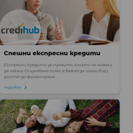
Спешни експресни кредити
Експресни кредити за случаите, когато не можеш
да чакаш Осъзнаваме колко е важно да имаш бърз
достъп до финансиране ...
подробно