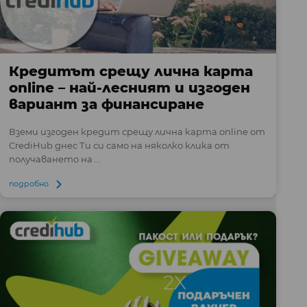
Кредитът срещу лична карта
online – най-лесният и изгоден
вариант за финансиране
Вземи изгоден кредит срещу лична карта online от
CrediHub днес Ти си само на няколко клика от
получаването на ...
подробно