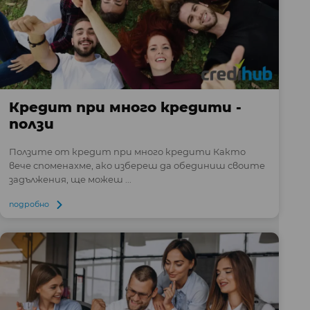
Кредит при много кредити -
ползи
Ползите от кредит при много кредити Както
вече споменахме, ако избереш да обединиш своите
задължения, ще можеш ...
подробно