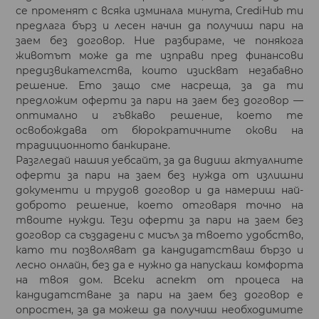
се променят с всяка изминала минута, CrediHub ти
предлага бърз и лесен начин да получиш пари на
заем без договор. Ние разбираме, че понякога
животът може да те изправи пред финансови
предизвикателства, които изискват незабавно
решение. Ето защо сме насреща, за да ти
предложим оферти за пари на заем без договор —
оптимално и гъвкаво решение, което те
освобождава от бюрократичните окови на
традиционното банкиране.
Разгледай нашия уебсайт, за да видиш актуалните
оферти за пари на заем без нужда от излишни
документи и трудов договор и да намериш най-
доброто решение, което отговаря точно на
твоите нужди. Тези оферти за пари на заем без
договор са създадени с мисъл за твоето удобство,
като ти позволяват да кандидатстваш бързо и
лесно онлайн, без да е нужно да напускаш комфорта
на твоя дом. Всеки аспект от процеса на
кандидатстване за пари на заем без договор е
опростен, за да можеш да получиш необходимите