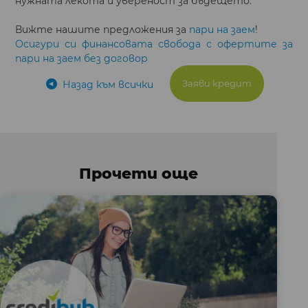
нужната лекота и увереност за бъдещето.
Вижте нашите предложения за
пари на заем
!
Осигури си финансовата свобода с офертите за
пари на заем без договор
Заяви кредит
Назад към всички
Прочети още