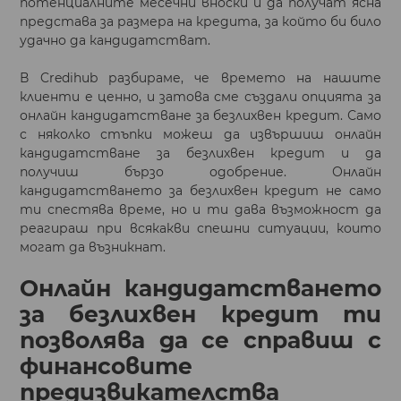
потенциалните месечни вноски и да получат ясна
представа за размера на кредита, за който би било
удачно да кандидатстват.
В Credihub разбираме, че времето на нашите
клиенти е ценно, и затова сме създали опцията за
онлайн кандидатстване за безлихвен кредит. Само
с няколко стъпки можеш да извършиш онлайн
кандидатстване за безлихвен кредит и да
получиш бързо одобрение. Онлайн
кандидатстването за безлихвен кредит не само
ти спестява време, но и ти дава възможност да
реагираш при всякакви спешни ситуации, които
могат да възникнат.
Онлайн кандидатстването
за безлихвен кредит ти
позволява да се справиш с
финансовите
предизвикателства