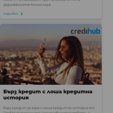
задълженията Много хора ...
подробно
Бърз кредит с лоша кредитна
история
Бърз кредит за хора с лоша кредитна история от
CrediHub Наясно сме с предизвикателствата, с