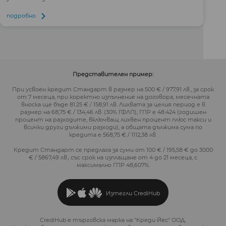
подробно
Представителен пример:
При усвоен кредит Стандарт в размер на 500 € / 977,91 лв., за срок
от 7 месеца, при коректно изпълнение на договора, месечната
вноска ще бъде 81.25 € / 158,91 лв. Лихвата за целия период е в
размер на 68,75 € / 134,46 лв. (30% ГФЛП), ГПР е 48.424 (годишен
процент на разходите, включващ лихвен процент плюс такси и
всички други дължими разходи), а общата дължима сума по
кредита е 568,75 € / 1112,38 лв.
Кредит Стандарт се предлага за суми от 100 € / 195,58 € до 3000
€ / 5867,49 лв., със срок на изплащане от 4 до 21 месеца, с
максимално ГПР 48,607%.
Изтегли CrediHub
CrediHub е търговска марка на "Креди Йес" ООД.