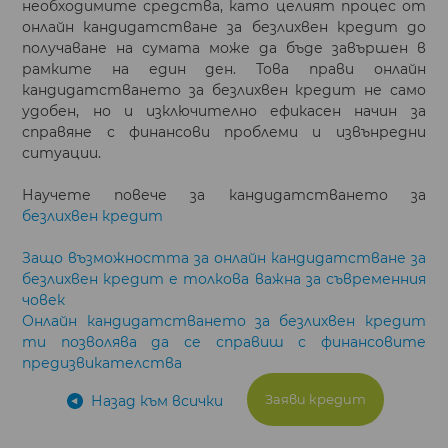
необходимите средства, като целият процес от
онлайн кандидатстване за безлихвен кредит до
получаване на сумата може да бъде завършен в
рамките на един ден. Това прави онлайн
кандидатстването за безлихвен кредит не само
удобен, но и изключително ефикасен начин за
справяне с финансови проблеми и извънредни
ситуации.
Научете повече за кандидатстването за
безлихвен кредит
Защо възможността за онлайн кандидатстване за
безлихвен кредит е толкова важна за съвременния
човек
Онлайн кандидатстването за безлихвен кредит
ти позволява да се справиш с финансовите
предизвикателства
Заяви кредит
Назад към всички