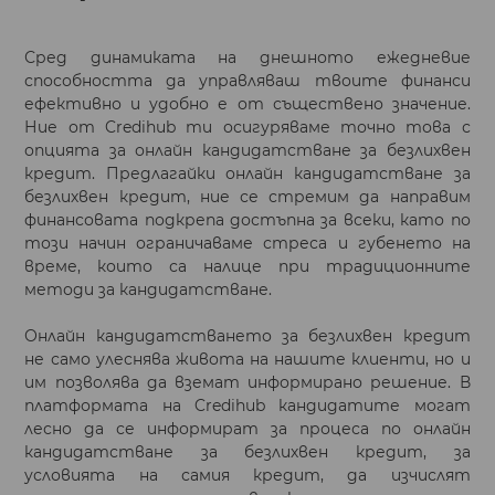
Сред динамиката на днешното ежедневие
способността да управляваш твоите финанси
ефективно и удобно е от съществено значение.
Ние от Credihub ти осигуряваме точно това с
опцията за онлайн кандидатстване за безлихвен
кредит. Предлагайки онлайн кандидатстване за
безлихвен кредит, ние се стремим да направим
финансовата подкрепа достъпна за всеки, като по
този начин ограничаваме стреса и губенето на
време, които са налице при традиционните
методи за кандидатстване.
Онлайн кандидатстването за безлихвен кредит
не само улеснява живота на нашите клиенти, но и
им позволява да вземат информирано решение. В
платформата на Credihub кандидатите могат
лесно да се информират за процеса по онлайн
кандидатстване за безлихвен кредит, за
условията на самия кредит, да изчислят