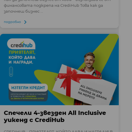
финансовата подкрепа на CrediHub Това как да
започнеш бизнес ...
подробно
Спечели 4-звезден All Inclusive
уикенд с CrediHub
CREDIHUB – ПРИЯТЕЛЯТ, КОЙТО ДАВА И НАГРАДИ! В