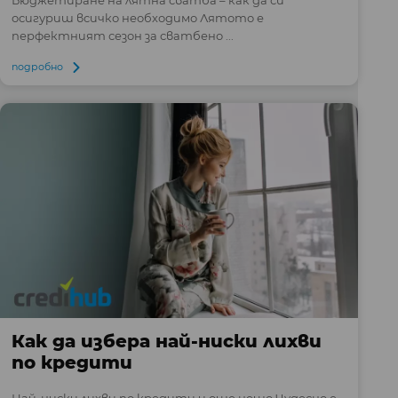
осигуриш всичко необходимо Лятото е
перфектният сезон за сватбено ...
подробно
Как да избера най-ниски лихви
по кредити