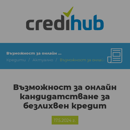
Възможност за онлайн ...
Кредити
Актуално
Възможност за онлайн кандидатс
Възможност за онлайн
кандидатстване за
безлихвен кредит
17.5.2024 г.